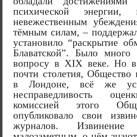
обладали достижениями 
психической энергии
невежественным убеждени
тёмным силам, – поддержа
установило “раскрытие об
Блаватской”. Было много 
вопросу в
XIX
веке. Но 
почти столетия, Общество
в Лондоне, всё же усм
несправедливость оце
комиссией этого Общ
опубликовало свои изви
журналов. Извинени
малозаметным, о нём знают