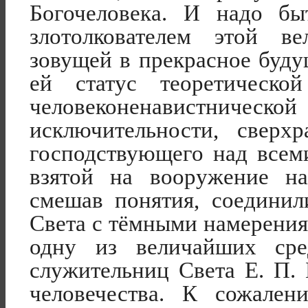
Богочеловека. И надо бы
злотолкователем этой в
зовущей в прекрасное буду
ей статус теоретическо
человеконенавист
ническ
исключительности
, сверхр
господствующего над всем
взятой на вооружение на
смешав понятия, соедини
Света с тёмными намерения
одну из величайших сре
служительниц Света Е. П.
человечества. К сожален