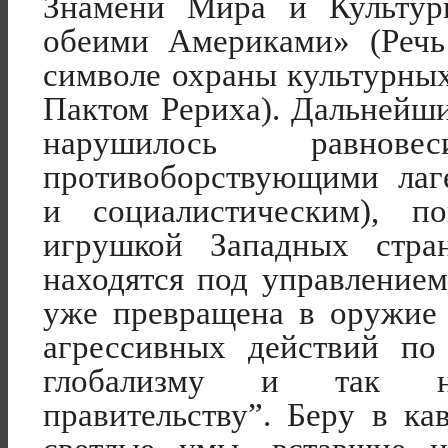
Знамени Мира и Культур
обеими Америками» (Реч
символе охраны культурны
Пактом Рериха). Дальнейши
нарушилось равно
противоборствующ
ими лаг
и социалистическим
), п
игрушкой Западных стран
находятся под управление
уже превращена в оружие
агрессивных действий по
глобализму и так на
правительству”. Беру в ка