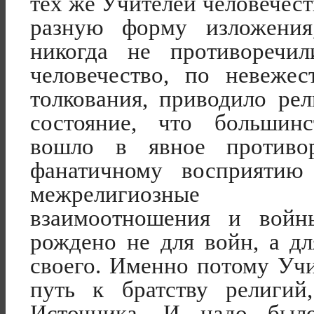
тех же Учителей человечест
разную форму изложения
никогда не противоречи
человечество, по невеже
толкования, приводило ре
состояние, что большин
вошло в явное противо
фанатичному восприятию
межрелигиозные н
взаимоотношения и войн
рождено не для войн, а дл
своего. Именно потому Учи
путь к братству религий
Источника. И надо был