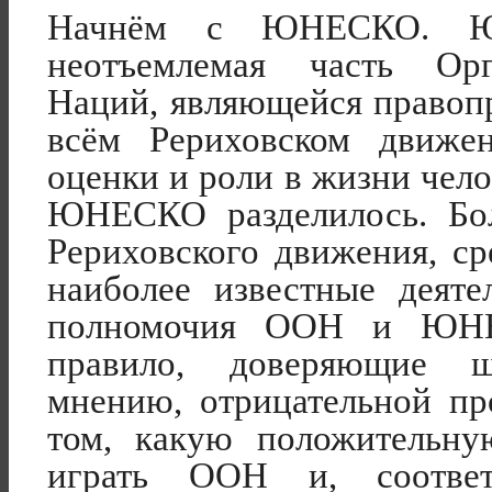
Начнём с ЮНЕСКО. Ю
неотъемлемая часть Ор
Наций, являющейся правоп
всём Рериховском движе
оценки и роли в жизни чел
ЮНЕСКО разделилось. Бол
Рериховского движения, с
наиболее известные деяте
полномочия ООН и ЮНЕ
правило, доверяющие ш
мнению, отрицательной п
том, какую положительну
играть ООН и, соотве