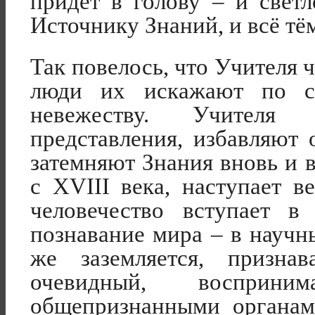
придёт в голову – и свет
Источнику Знаний, и всё тё
Так повелось, что Учителя 
люди их искажают по с
невежеству. Учител
представления, избавляют 
затемняют Знания вновь и в
с
XVIII
века, наступает ве
человечество вступает в
познавание мира – в научн
же заземляется, призн
очевидный, восприн
общепризнанными органам