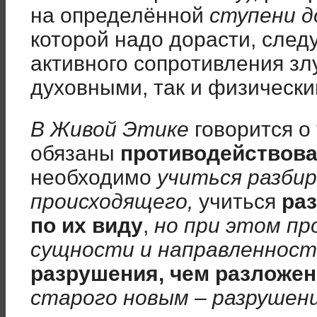
на определённой
ступени д
которой надо дорасти, след
активного сопротивления злу
духовными, так и физически
В Живой Этике
говорится о
обязаны
противодействов
необходимо
учиться
разби
происходящего,
учиться
ра
по их виду
,
но
при этом пр
сущности и направленнос
разрушения, чем разложе
старого новым
–
разрушени