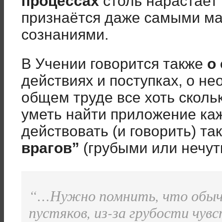
процессах
столь нарастает
признаётся даже самыми м
сознаниями.
В Учении говорится также
о
действиях и поступках, о не
общем труде все хоть сколь
уметь найти приложение каж
действовать (и говорить) та
врагов”
(грубыми или нечут
“
…
Нужно помнить, что обычн
пустяков, из-за грубости чув