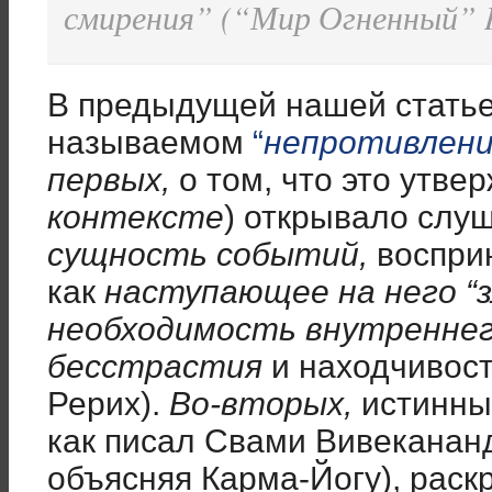
смирения” (“Мир Огненный” II
В предыдущей нашей статье
называемом
“
непротивлени
первых,
о том, что это утве
контексте
) открывало сл
сущность событий,
воспри
как
наступающее на него
“
необходимость внутреннег
бесстрастия
и находчивост
Рерих).
Во-вторых,
истинны
как писал Свами Вивекананд
объясняя Карма-Йогу), раск