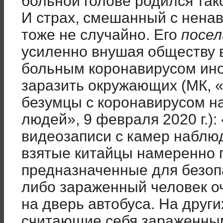
больной голове родился так
И страх, смешанный с ненав
тоже не случайно. Его
посел
усиленно внушая обществу в
больным коронавирусом ин
заразить окружающих (МК, 
безумцы с коронавирусом н
людей», 9 февраля 2020 г.):
видеозаписи с камер наблюд
взятые китайцы намеренно 
предназначенные для безоп
либо зараженный человек о
на дверь автобуса. На друг
считающие себя зараженны