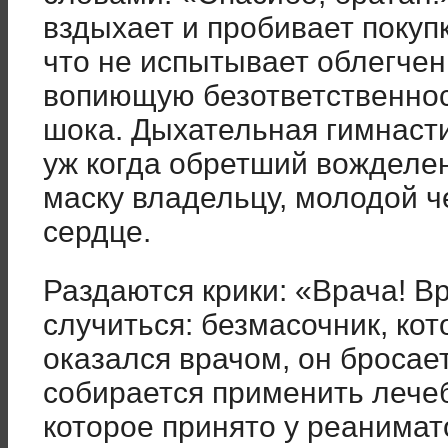
вздыхает и пробивает покупк
что не испытывает облегчени
вопиющую безответственнос
шока. Дыхательная гимнасти
уж когда обретший вожделе
маску владельцу, молодой че
сердце.
Раздаются крики: «Врача! Вр
случиться: безмасочник, ко
оказался врачом, он бросае
собирается применить лечеб
которое принято у реанимато