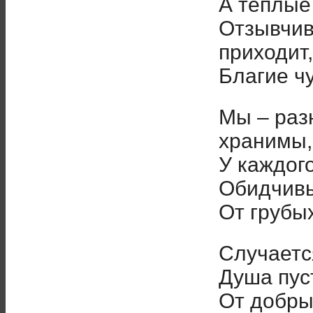
А тёплые
Отзывчив
приходит,
Благие ч
Мы – раз
хранимы,
У каждого
Обидчив
От грубых
Случаетс
Душа пус
От добры