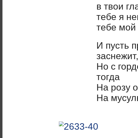
в твои гл
тебе я н
тебе мой 
И пусть п
заснежит
Но с гор
тогда
На розу 
На мусуль