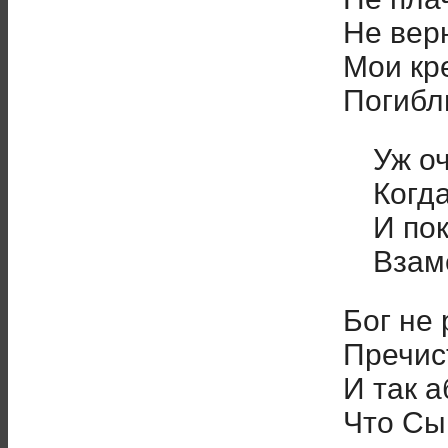
Не вер
Мои кр
Погибл
Уж о
Когда
И по
Взам
Бог не
Пречист
И так а
Что Сы