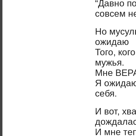
“Давно по
совсем не
Но мусул
ожидаю
Того, ког
мужья.
Мне ВЕРА
Я ожидаю
себя.
И вот, хв
дождала
И мне те