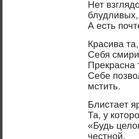
Нет взгляд
блудливых,
А есть почт
Красива та,
Cебя смири
Прекрасна т
Себе позвол
мстить.
Блистает я
Та, у котор
«Будь цело
честной,