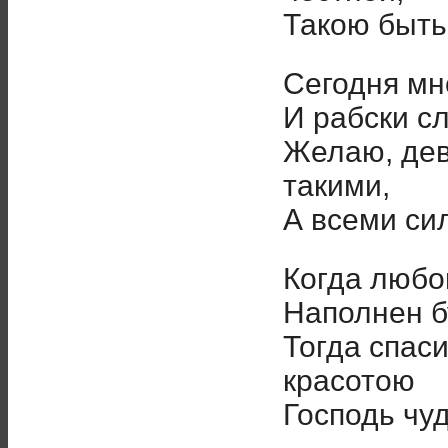
Такою быть
Сегодня мн
И рабски с
Желаю, дев
такими,
А всеми си
Когда любо
Наполнен б
Тогда спас
красотою
Господь чуд