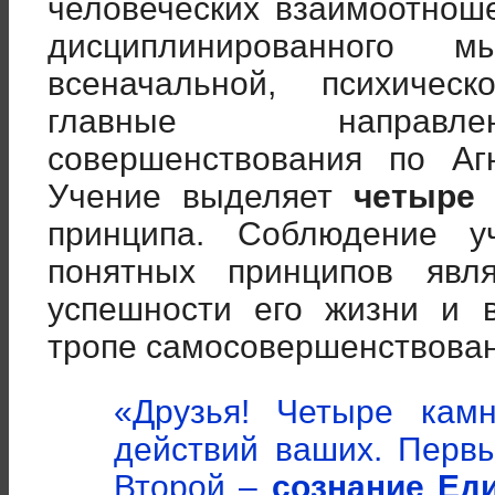
человеческих взаимоотноше
дисциплинированного 
всеначальной, психичес
главные направле
совершенствования по Аг
Учение выделяет
четыре 
принципа. Соблюдение у
понятных принципов явл
успешности его жизни и 
тропе самосовершенствован
«Друзья! Четыре кам
действий ваших. Пер
Второй –
сознание
Ед