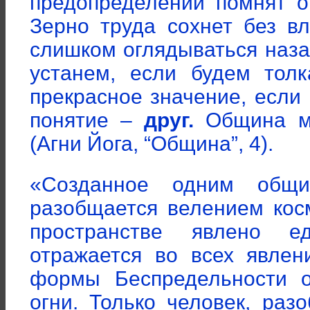
предопределений помнят о
Зерно труда сохнет без в
слишком оглядываться наза
устанем, если будем толк
прекрасное значение, если
понятие –
друг.
Община мо
(Агни Йога, “Община”, 4).
«Созданное одним общ
разобщается велением кос
пространстве явлено е
отражается во всех явлен
формы Беспредельности о
огни. Только человек, ра