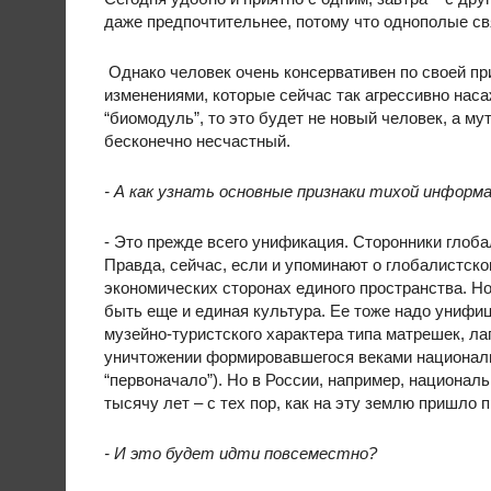
даже предпочтительнее, потому что однополые св
Однако человек очень консервативен по своей пр
изменениями, которые сейчас так агрессивно наса
“биомодуль”, то это будет не новый человек, а м
бесконечно несчастный.
- А как узнать основные признаки тихой информ
- Это прежде всего унификация. Сторонники глоба
Правда, сейчас, если и упоминают о глобалистском
экономических сторонах единого пространства. Но
быть еще и единая культура. Ее тоже надо унифиц
музейно-туристского характера типа матрешек, лап
уничтожении формировавшегося веками национально
“первоначало”). Но в России, например, национал
тысячу лет – с тех пор, как на эту землю пришло 
- И это будет идти повсеместно?