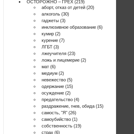
ОСТОРОЖНО – ГРЕХ
(219)
аборт, отказ от детей
(20)
алкоголь
(30)
гаджеты
(3)
инклюзивное образование
(6)
кумир
(2)
курение
(7)
ЛГБТ
(3)
лжеучителя
(23)
ложь и лицемерие
(2)
мат
(6)
медиум
(2)
невежество
(5)
одержание
(15)
осуждение
(2)
предательство
(4)
раздражение, гнев, обида
(15)
самость, "Я"
(26)
самоубийство
(1)
собственность
(19)
страх
(6)