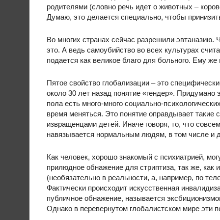
родителями (словно речь идет о животных – корове
Думаю, это делается специально, чтобы принизит
Во многих странах сейчас разрешили эвтаназию. Че
это. А ведь самоубийство во всех культурах счит
подается как великое благо для больного. Ему же
Пятое свойство глобализации – это специфическ
около 30 лет назад понятие «гендер». Придумано э
пола есть много-много социально-психологических 
время меняться. Это понятие оправдывает такие 
извращенцами детей. Иначе говоря, то, что совс
навязывается нормальным людям, в том числе и 
Как человек, хорошо знакомый с психиатрией, могу
прилюдное обнажение для стриптиза, так же, как 
(необязательно в реальности, а, например, по тел
Фактически происходит искусственная инвалидиза
публичное обнажение, называется эксбиционизмо
Однако в перевернутом глобалистском мире эти 