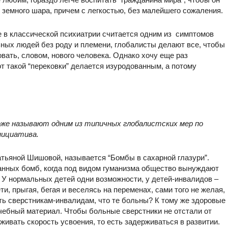
 земного шара, причем с легкостью, без малейшего сожаления.
е в классической психиатрии считается одним из симптомов
ных людей без роду и племени, глобалисты делают все, чтобы
овать, словом, нового человека. Однако хочу еще раз
от такой “перековки” делается изуродованным, а потому
оже называют одним из типичных глобалистских мер по
нициатива.
Татьяной Шишовой, называется “Бомбы в сахарной глазури”.
ванных бомб, когда под видом гуманизма общество вынуждают
 У нормальных детей одни возможности, у детей-инвалидов –
ти, прыгая, бегая и веселясь на переменах, сами того не желая,
ь сверстникам-инвалидам, что те больны? К тому же здоровые
чебный материал. Чтобы больные сверстники не отстали от
ивать скорость усвоения, то есть задерживаться в развитии.