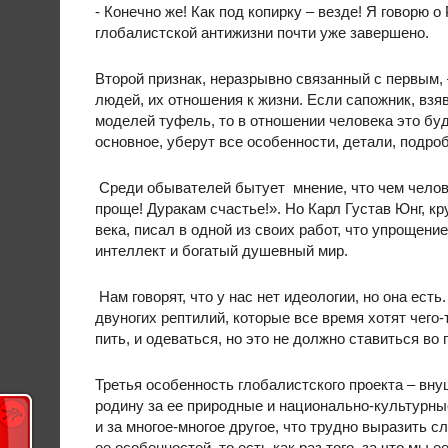
- Конечно же! Как под копирку – везде! Я говорю 
глобалистской антижизни почти уже завершено.
Второй признак, неразрывно связанный с первым, 
людей, их отношения к жизни. Если сапожник, взя
моделей туфель, то в отношении человека это бу
основное, уберут все особенности, детали, подро
Среди обывателей бытует мнение, что чем челове
проще! Дуракам счастье!». Но Карл Густав Юнг, 
века, писал в одной из своих работ, что упрощени
интеллект и богатый душевный мир.
Нам говорят, что у нас нет идеологии, но она ест
двуногих рептилий, которые все время хотят чего-т
пить, и одеваться, но это не должно ставиться во 
Третья особенность глобалистского проекта – вн
родину за ее природные и национально-культурные
и за многое-многое другое, что трудно выразить 
ее особенностей, то есть как раз того, за что мы 