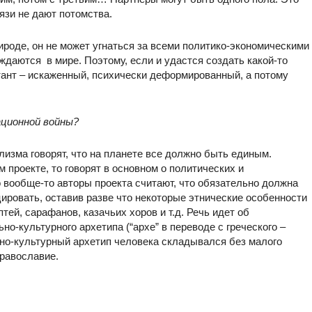
язи не дают потомства.
ироде, он не может угнаться за всеми политико-экономическими
ждаются в мире. Поэтому, если и удастся создать какой-то
утант – искаженный, психически деформированный, а потому
ационной войны?
лизма говорят, что на планете все должно быть единым.
 проекте, то говорят в основном о политических и
 вообще-то авторы проекта считают, что обязательно должна
ировать, оставив разве что некоторые этнические особенности
тей, сарафанов, казачьих хоров и т.д. Речь идет об
-культурного архетипа (“архе” в переводе с греческого –
ьно-культурный архетип человека складывался без малого
православие.