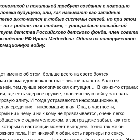
экономикой и политикой требует создания с помощью
овека будущего, или, как называют его западные
 легко включается в любые системы связей, но при этом
 ни к родине, ни к людям», – утверждает российский
тута детства Российского детского фонда, член совета
президенте РФ Ирина Медведева. Одним из инструментов
ормационную войну.
дет именно об этом, больше всего на свете боятся
нная форма идолопоклонства – чистой планете. А кто ее
а ней, тем лучше экологическая ситуация… В каких-то странах
ии, где есть ядерное оружие, классическую войну затевать
мировую элиту. И тогда устраиваются информационные,
ная среди них – информационная. Она, в частности,
рый ни к чему и ни к кому не привязывается, очень легко
бщается с одним человеком, а завтра даже забыл, как того
с которым в настоящий момент выгоднее. Точно так же он
ожного пола. Нет никакой любви, есть партнеры по сексу.
угим, потом с третьим… Партнеры могут быть одного пола. Это