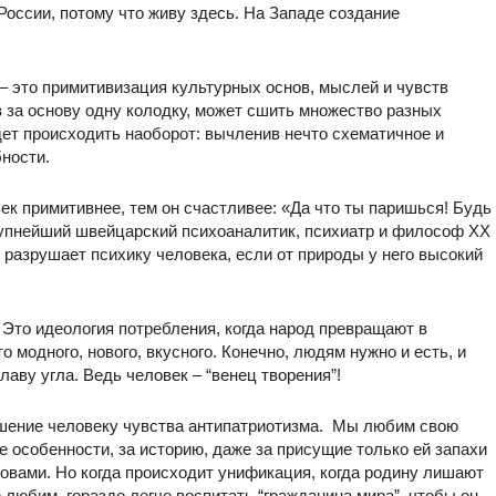
о России, потому что живу здесь. На Западе создание
– это примитивизация культурных основ, мыслей и чувств
в за основу одну колодку, может сшить множество разных
дет происходить наоборот: вычленив нечто схематичное и
бности.
к примитивнее, тем он счастливее: «Да что ты паришься! Будь
крупнейший швейцарский психоаналитик, психиатр и философ ХХ
е разрушает психику человека, если от природы у него высокий
ь. Это идеология потребления, когда народ превращают в
о модного, нового, вкусного. Конечно, людям нужно и есть, и
главу угла. Ведь человек – “венец творения”!
ушение человеку чувства антипатриотизма. Мы любим свою
 особенности, за историю, даже за присущие только ей запахи
словами. Но когда происходит унификация, когда родину лишают
ее любим, гораздо легче воспитать “гражданина мира”, чтобы он