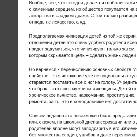
Вообще, все, что сегодня делается глобалистами
с каменным сердцем, но общество покупается на э
лекарства в сладком драже. С той только разниц
отнюдь не лекарство, а яд.
Предполагаемая чипизация детей из той же серии.
отношении детей это очень удобно: родители всегд
придет задуматься, что чипизируют только затем,
которым скрывается цель – сделать жизнь людей п
Но вернемся к перечислению основных свойств гл
свойство – это искажение уже не национально-ку
стараются поставить все с ног на голову. Учредит
что брак – это союз мужчины и женщины. Детей от
хроническое пьянство, наркоманию, проституцию, а
ремонта, за то, что в холодильнике нет достаточ
Совсем недавно это невозможно было представить
или, скажем, на школьной диспансеризации или в 
родителей вполне могут заподозрить в его избиен
без множества ссадин, ушибов и даже переломов.