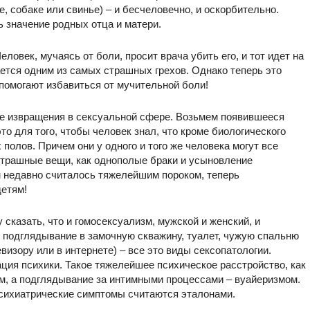
, собаке или свинье) – и бесчеловечно, и оскорбительно.
ь значение родных отца и матери.
ловек, мучаясь от боли, просит врача убить его, и тот идет на
ается одним из самых страшных грехов. Однако теперь это
 помогают избавиться от мучительной боли!
ие извращения в сексуальной сфере. Возьмем появившееся
то для того, чтобы человек знал, что кроме биологического
полов. Причем они у одного и того же человека могут все
страшные вещи, как однополые браки и усыновление
ем недавно считалось тяжелейшим пороком, теперь
детям!
 сказать, что и гомосексуализм, мужской и женский, и
и подглядывание в замочную скважину, туалет, чужую спальню
евизору или в интернете) – все это виды сексопатологии.
ция психики. Такое тяжелейшее психическое расстройство, как
м, а подглядывание за интимными процессами – вуайеризмом.
психиатрические симптомы считаются эталонами.