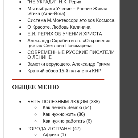
“НЕ УКРАДИ”. Н.К. Рерих
Мы выбрали Учение – Учение Живая
Этика (Агни-Йога)
Система М.Монтессори это зов Космоса
О Красоте. Любовь Калинина
Е.И. РЕРИХ ОБ УЧЕНИИ ХРИСТА
Александр Скрябин и его «Откровения
цвета» Светлана Пономарёва
СОВРЕМЕННЫЕ РУССКИЕ ПИСАТЕЛИ
О ЛЕНИНЕ
Заметки верующего. Александр Гримм
Краткий обзор 15-й пятилетки КНР
ОБЩЕЕ МЕНЮ
БЫТЬ ПОЛЕЗНЫМ ЛЮДЯМ
(338)
Как лечить Землю
(54)
Как нужно жить
(86)
Как нужно работать
(6)
ГОРОДА И СТРАНЫ
(47)
Африка
(1)