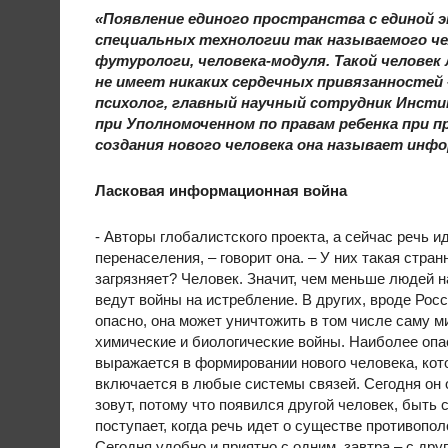
«Появление единого пространства с единой 
специальных технологии так называемого чел
футурологи, человека-модуля. Такой человек
не имеет никаких сердечных привязанностей –
психолог, главный научный сотрудник Инсти
при Уполномоченном по правам ребенка при 
создания нового человека она называет инф
Ласковая информационная война
- Авторы глобалистского проекта, а сейчас речь и
перенаселения, – говорит она. – У них такая стра
загрязняет? Человек. Значит, чем меньше людей н
ведут войны на истребление. В других, вроде Росс
опасно, она может уничтожить в том числе саму 
химические и биологические войны. Наиболее опас
выражается в формировании нового человека, кото
включается в любые системы связей. Сегодня он о
зовут, потому что появился другой человек, быть 
поступает, когда речь идет о существе противопол
Сегодня удобно и приятно с одним, завтра – с др