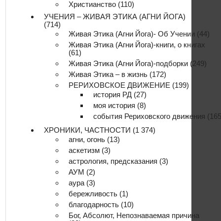
Христианство
(110)
УЧЕНИЯ – ЖИВАЯ ЭТИКА (АГНИ ЙОГА)
(714)
Живая Этика (Агни Йога)- Об Учении
(44)
Живая Этика (Агни Йога)-книги, о книгах
(61)
Живая Этика (Агни Йога)-подборки
(249)
Живая Этика – в жизнь
(172)
РЕРИХОВСКОЕ ДВИЖЕНИЕ
(199)
история РД
(27)
моя история
(8)
события Рериховского движения
(165
ХРОНИКИ, ЧАСТНОСТИ
(1 374)
агни, огонь
(13)
аскетизм
(3)
астрология, предсказания
(3)
АУМ
(2)
аура
(3)
бережливость
(1)
благодарность
(10)
Бог, Абсолют, Непознаваемая причина