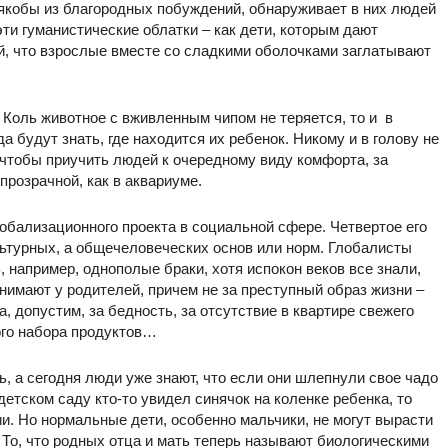
 якобы из благородных побуждений, обнаруживает в них людей
ти гуманистические облатки – как дети, которым дают
ей, что взрослые вместе со сладкими оболочками заглатывают
 Коль животное с вживленным чипом не теряется, то и в
а будут знать, где находится их ребенок. Никому и в голову не
 чтобы приучить людей к очередному виду комфорта, за
розрачной, как в аквариуме.
обализационного проекта в социальной сфере. Четвертое его
льтурных, а общечеловеческих основ или норм. Глобалисты
ь, например, однополые браки, хотя испокон веков все знали,
нимают у родителей, причем не за преступный образ жизни –
, допустим, за бедность, за отсутствие в квартире свежего
ного набора продуктов…
, а сегодня люди уже знают, что если они шлепнули свое чадо
детском саду кто-то увидел синячок на коленке ребенка, то
ии. Но нормальные дети, особенно мальчики, не могут вырасти
 То, что родных отца и мать теперь называют биологическими