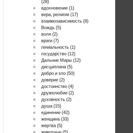
(28)
вдохновение
(1)
вера, религия
(17)
взаимозависимость
(8)
Вождь
(5)
воля
(2)
враги
(7)
гениальность
(1)
государство
(12)
Дальние Миры
(12)
дисциплина
(5)
добро и зло
(50)
доверие
(2)
достоинство
(4)
дружелюбие
(2)
духовность
(2)
душа
(15)
единение
(42)
женщина
(33)
жертва
(5)
животные
(5)