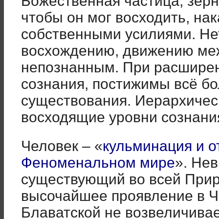
Божественная частица, зерн
чтобы он мог восходить, на
собственными усилиями. Не
восхождению, движению ме
непознанным. При расширен
сознания, постижимы всё б
существования. Иерархичес
восходящие уровни сознания
Человек – «
кульминация и о
Феноменальном мире
». Не
существующий во всей Прир
высочайшее проявление в Ч
Блаватской не возвеличивае