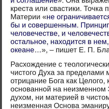
и соглашение
». Она выраже
креста или свастики. Точка 
Материи «
не ограничиваетс
бы и совершенным. Принцип 
человечестве, и человечество
остальное, находится в нем
океане…
», – пишет Е. П. Бл
Расхождение с теологически
чистого Духа за пределами 
отрицание Бога как Целого,
основанной на неизменном З
духом, ни материей в чистом
неизменная Основа эманиру