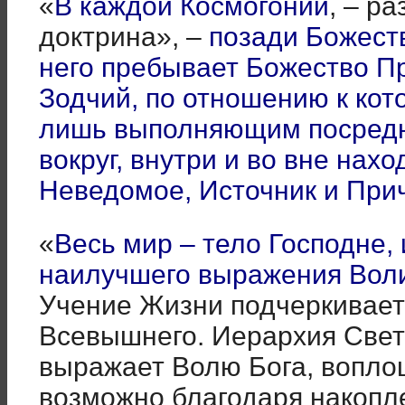
«
В каждой Космогонии
, – р
доктрина», –
позади Божест
него пребывает Божество 
Зодчий, по отношению к кот
лишь выполняющим посредн
вокруг, внутри и во вне нах
Неведомое, Источник и При
«
Весь мир – тело Господне,
наилучшего выражения Вол
Учение Жизни подчеркивает 
Всевышнего. Иерархия Све
выражает Волю Бога, воплощ
возможно благодаря накопле