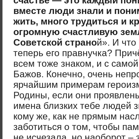
счастье — это каждый пон
вместе люди знали и поним
жить, много трудиться и к
огромную счастливую земл
Советской страно
й». И что
теперь его правнучка? Прич
всем тоже знаком, и с самой
Бажов. Конечно, очень непр
ярчайшим примерам героизм
Родины, если они проявлены
имена близких тебе людей зв
кому же, как не прямым нас
заботиться о том, чтобы пам
не исчезала, но наоборот –