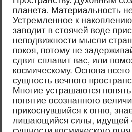
Пространству. Духовным со
планета. Материальность н
Устремленное к накоплению
заводит в стоячей воде при
неподвижности мысли страш
покоя, потому не задерживай
сдвиг сплавит вас, или пом
космическому. Основа всего
сущность вечного пространс
Многие устрашаются понять 
понятие осознанного величи
прикоснувшийся к огню, знае
лишающийся силы, идущей о
сущности космического огня