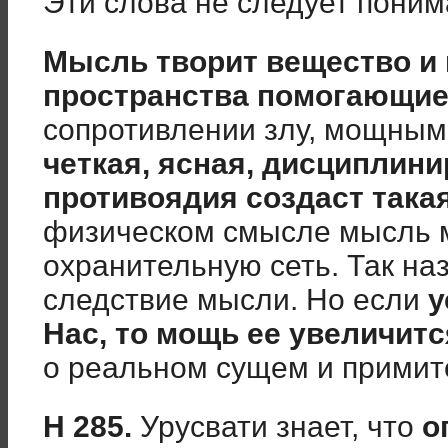
Эти слова не следует поним
Мысль творит вещество и 
пространства помогающи
сопротивлении злу, мощны
четкая, ясная, дисциплин
противоядия создаст така
физическом смысле мысль 
охранительную сеть. Так н
следствие мысли. Но если
у
Нас, то мощь ее увеличитс
о реальном сущем и примит
Н 285.
Урусвати знает, что
о