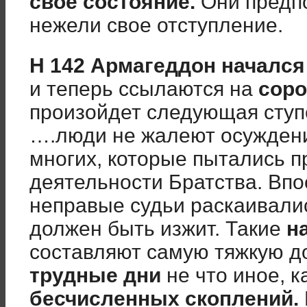
свое состояние.
Они предп
нежели свое отступление.
Н 142
Армагеддон начался 
и теперь ссылаются на
соро
произойдет следующая ступ
….люди не жалеют осужден
многих, которые пытались п
деятельности Братства. Вп
неправые судьи раскаивали
должен быть изжит. Такие
н
составляют самую тяжкую 
трудные дни
не что иное, к
бесчисленных скоплений.