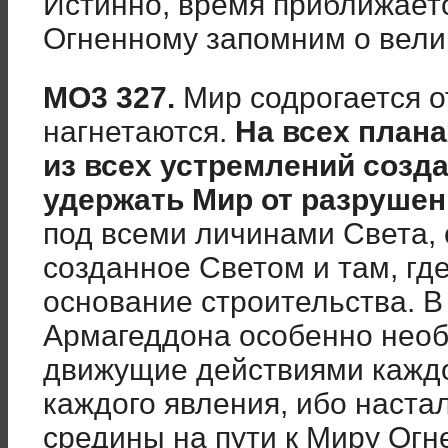
Истинно, время приближаетс
Огненному запомним о вели
МО3 327.
Мир содрогается о
нагнетаются.
На всех плана
из всех устремлений созд
удержать Мир от разруше
под всеми личинами Света, 
созданное Светом и там, гд
основание строительства. В
Армагеддона особенно необ
движущие действиями каждо
каждого явления, ибо наста
средины на пути к Миру Огн