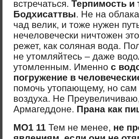
встречаться.
Терпимость и 
Бодхисаттвы
. Не на облака
чад велик, и тоже нужен пу
нечеловечески ничтожен этот
режет, как соляная вода. По
не утомляйтесь – даже водо
утомленным. Именно
с вод
погружение в человечески
помочь утопающему, но сам 
воздуха. Не Преувеличиваю,
Армагеддоне.
Прана как пи
МО1 11
Тем не менее,
не пр
явлениям, если они не от