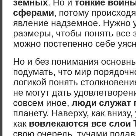
земных
. Но и
тонкие воин
сферами
, потому происход
явление надземное. Нужно у
размеры, чтобы понять все 
можно постепенно себе уясн
Но и без понимания основн
подумать, что мир порядоч
логикой понять столкновени
не могут дать удовлетворен
совсем иное,
люди служат 
планету. Наверху, как внизу,
как
вовлекаются все слои 
свою очередь, тучами пода