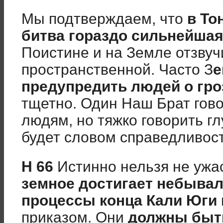
Мы подтверждаем, что
в То
битва гораздо сильнейшая
Поистине и на Земле отзвуч
пространственной. Часто З
е
предупредить людей о гро
тщетно. Один Наш Брат гов
людям, но тяжко говорить г
будет словом справедливост
Н 66
Истинно нельзя не ужас
земное достигает небывал
процессы конца Кали Юги
приказом. Они
должны быт