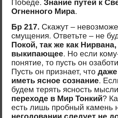
Победе.
Знание путей к Св
Огненного Мира
.
Бр 217.
Скажут – невозможен
смущения. Ответьте – не бу
Покой, так же как Нирвана,
выкипающее
. Но если кому
понятие, то пусть он озабот
Пусть он признает, что
даже
иметь ясное сознание
. Ес
будем терять ясность мысли
переходе в Мир Тонкий
? К
есть лишь пробный камень 
негодовании следует не д