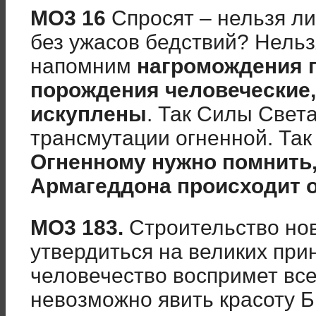
МО3 16
Спросят – нельзя ли
без ужасов бедствий? Нельз
напомним
нагромождения 
порождения человеческие
искуплены
. Так Силы Свет
трансмутации огненной. Та
Огненному нужно помнить,
Армагеддона происходит 
МО3 183.
Строительство но
утвердиться на великих прин
человечество воспримет все
невозможно явить красоту 