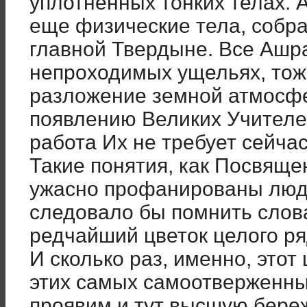
уплотненных тонких телах. А
еще физические тела, собра
главной Твердыне. Все Ашра
непроходимых ущельях, тож
разложение земной атмосфе
появлению Великих Учителе
работа Их не требует сейча
Такие понятия, как Посвяще
ужасно профанированы людь
следовало бы помнить слова 
редчайший цветок целого ря
И сколько раз, именно, этот
этих самых самоотверженны
проявим и тут высшую бере