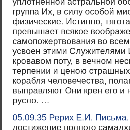
уплотненной астральной об
группа Их, в силу особой ми
физические. Истинно, тягот
превышает всякое воображе
самопожертвования во всем 
усвоен этими Служителями 
кровавом поту, в вечном не
терпении и ценою страшных 
корабля человечества, полаг
выправляют Они крен его и 
русло. …
05.09.35 Рерих Е.И. Письма.
достижение полного самадх