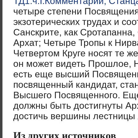
ТД1.ч.I.Комментарии, Станца
четыре степени Посвящения
экзотерических трудах и со
Санскрите, как Сротапанна,
Архат; Четыре Тропы к Нирв
Четвертом Круге носят те же
он может видеть Прошлое, 
есть еще высший Посвященн
посвященный кандидат, ста
Высшего Посвященного. Ещ
должны быть достигнуты Арх
достичь вершины лестницы 
Из других источников