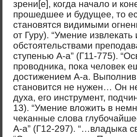
зрени[е], когда начало и кон
прошедшее и будущее, то ес
становятся видимыми огненн
от Гуру). “Умение извлекать
обстоятельствами преподав
ступенью А-а” (Г11-775). “О
проводника, пока человек е
достижением А-а. Выполнив 
становится не нужен… Он н
духа, его инструмент, подч
13). “Умение вложить в нем
чеканные слова глубочайше
А-а” (Г12-297). “…владыка с