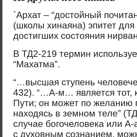
`Архат – “достойный почитан
(школы хинаяна) эпитет для 
достигших состояния нирва
В ТД2-219 термин используе
“Махатма”.
“…высшая ступень человече
432). “…А-м… является тот,
Пути; он может по желанию 
находясь в земном теле” (ТД
случае богочеловека или А-
с духовным сознанием, мож