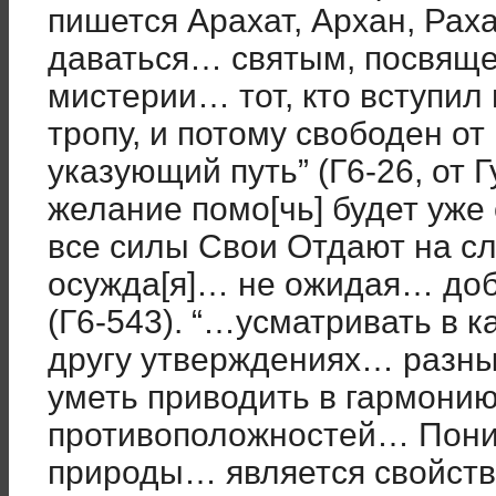
пишется Арахат, Архан, Рах
даваться… святым, посвяще
мистерии… тот, кто вступи
тропу, и потому свободен от
указующий путь” (Г6-26, от 
желание помо[чь] будет уже
все силы Свои Отдают на 
осужда[я]… не ожидая… доб
(Г6-543). “…усматривать в 
другу утверждениях… разны
уметь приводить в гармони
противоположностей… Пони
природы… является свойств