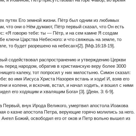
сех путях Его земной жизни. Пётр был одним из любимых
м, что они о Нём думают, Пётр первый сказал, что Он есть
с: «Я говорю тебе: ты — Пётр, и на сем камне Я создам
ебе ключи Царства Небесного: и что свяжешь на земле, то
ле, то будет разрешено на небесах»[2]. [Мф.16:18-19].
рвый содействовал распространению и утверждению Церкви
чь перед народом, обратив в христианскую веру более 3000
 нищего калеку, тот попросил у них милостыню. Симон сказал:
ебе: во имя Иисуса Христа Назорея встань и ходи! И, взяв его
пни и колени, и вскочив, встал, и начал ходить, и вошел с ними
видел его ходящим и хвалящим Бога» [3]. [Деян. 3: 6-9].
ппа Первый, внук Ирода Великого, умертвил апостола Иоакова
ная о казне апостола Петра, верующие горячо молились за него.
 Ангел Божий, освободил его от оков и Петр вольно вышел из