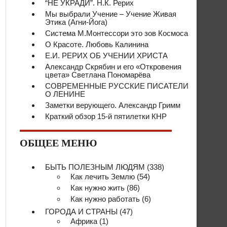
“НЕ УКРАДИ”. Н.К. Рерих
Мы выбрали Учение – Учение Живая
Этика (Агни-Йога)
Система М.Монтессори это зов Космоса
О Красоте. Любовь Калинина
Е.И. РЕРИХ ОБ УЧЕНИИ ХРИСТА
Александр Скрябин и его «Откровения
цвета» Светлана Пономарёва
СОВРЕМЕННЫЕ РУССКИЕ ПИСАТЕЛИ
О ЛЕНИНЕ
Заметки верующего. Александр Гримм
Краткий обзор 15-й пятилетки КНР
ОБЩЕЕ МЕНЮ
БЫТЬ ПОЛЕЗНЫМ ЛЮДЯМ
(338)
Как лечить Землю
(54)
Как нужно жить
(86)
Как нужно работать
(6)
ГОРОДА И СТРАНЫ
(47)
Африка
(1)