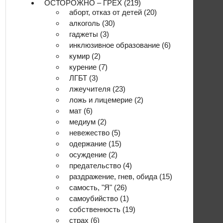
ОСТОРОЖНО – ГРЕХ
(219)
аборт, отказ от детей
(20)
алкоголь
(30)
гаджеты
(3)
инклюзивное образование
(6)
кумир
(2)
курение
(7)
ЛГБТ
(3)
лжеучителя
(23)
ложь и лицемерие
(2)
мат
(6)
медиум
(2)
невежество
(5)
одержание
(15)
осуждение
(2)
предательство
(4)
раздражение, гнев, обида
(15)
самость, "Я"
(26)
самоубийство
(1)
собственность
(19)
страх
(6)