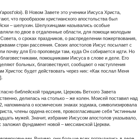
apost‘oloi). В Новом Завете это ученики Иисуса Христа,
тают, что прообразом христианского апостольства был
ейски – шелухин. Шелухинцами назывались особые
авляли по двое в отдаленные области, для помощи молодым
овета, о сроках праздников, о распределении пожертвования,
рквами стран рассеяния. Своих апостолов Иисус посылает с
ли почву для Его проповеди там, куда Он собирается идти. Но
благовестниками, помощниками Иисуса в слове и деле. Его
целяют больных, благовествуют, сообщают о наступления
ам Христос будет действовать через них: «Как послал Меня
].
гласно библейской традиции, Церковь Ветхого Завета
ственно, делилась на столько – же колен. Моисей поставил над
, напоминала о космических знаках зодиака, символизировала
риста, члены ордена ессеев, провозгласившие себя “истинным
адцать мужей. Значит, избрание Иисусом апостолов указывало,
ос заложил фундамент новой – мессианской Церкви.
рвоверховными. Видимо, они больше всех потрудились в деле