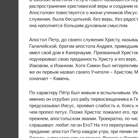
распространения христианской веры и создании н
Апостолов» повествуется о жизни учеников Иисуса,
служения, была бесцельной, без веры, без радост
она наполнится большим духовным смыслом.
Апостол Петр, до своего служения Христу, назы
Галилейской, братом апостола Андрея, приведшим
имел свой дом в Капернауме. Призванный Христом
подчеркивал свою преданность Христу и его вере,
Иаковом, и Иоанном. Хотя Симон был нетерпеливы
же он первым назвал своего Учителя – Христом, М
означает – Камень.
По характеру Пётр был живым и вспыльчивым. Име
именно он отрубил ухо рабу первосвященника в Ге
предсказывал Иисус, проявил слабость и, боясь н
чем пропел петух. Позже Христос пожалел его, пр
прежнем, апостольском звании. Троекратно, по чи
спрашивал: любит ли он Его? На что перепуганный
предание: апостол Петр каждое утро, при пении п
Христа, и при этом горько плакал. Вместе с Иаков