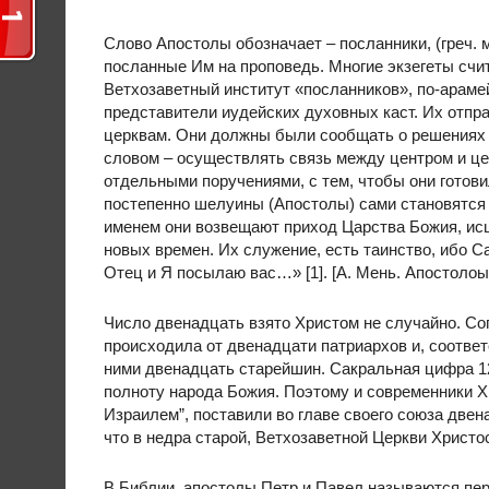
Слово Апостолы обозначает – посланники, (греч. м’
посланные Им на проповедь. Многие экзегеты счи
Ветхозаветный институт «посланников», по-арам
представители иудейских духовных каст. Их отпр
церквам. Они должны были сообщать о решениях С
словом – осуществлять связь между центром и це
отдельными поручениями, с тем, чтобы они готови
постепенно шелуины (Апостолы) сами становятся 
именем они возвещают приход Царства Божия, ис
новых времен. Их служение, есть таинство, ибо С
Отец и Я посылаю вас…» [1]. [А. Мень. Апостолоы
Число двенадцать взято Христом не случайно. Со
происходила от двенадцати патриархов и, соответ
ними двенадцать старейшин. Сакральная цифра 12
полноту народа Божия. Поэтому и современники Х
Израилем”, поставили во главе своего союза двен
что в недра старой, Ветхозаветной Церкви Христ
В Библии, апостолы Петр и Павел называются пе