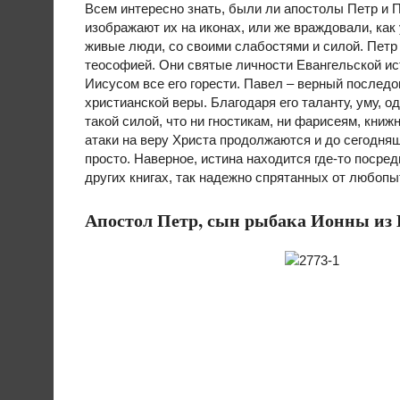
Всем интересно знать, были ли апостолы Петр и П
изображают их на иконах, или же враждовали, как
живые люди, со своими слабостями и силой. Петр
теософией. Они святые личности Евангельской ист
Иисусом все его горести. Павел – верный последо
христианской веры. Благодаря его таланту, уму, 
такой силой, что ни гностикам, ни фарисеям, книж
атаки на веру Христа продолжаются и до сегодняшне
просто. Наверное, истина находится где-то посред
других книгах, так надежно спрятанных от любоп
Апостол Петр, сын рыбака Ионны из