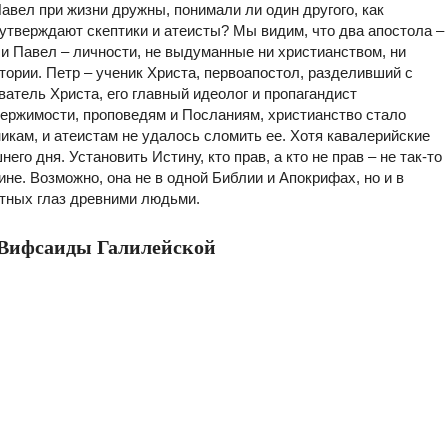
авел при жизни дружны, понимали ли один другого, как
 утверждают скептики и атеисты? Мы видим, что два апостола –
 и Павел – личности, не выдуманные ни христианством, ни
ории. Петр – ученик Христа, первоапостол, разделивший с
ватель Христа, его главный идеолог и пропагандист
одержимости, проповедям и Посланиям, христианство стало
никам, и атеистам не удалось сломить ее. Хотя кавалерийские
го дня. Установить Истину, кто прав, а кто не прав – не так-то
ине. Возможно, она не в одной Библии и Апокрифах, но и в
ытных глаз древними людьми.
 Вифсаиды Галилейской