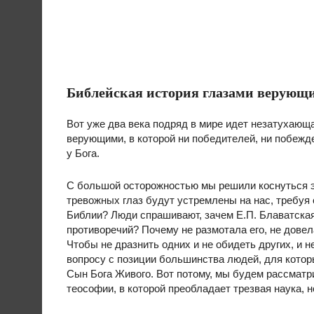
Библейская история глазами верующи
Вот уже два века подряд в мире идет незатухающ
верующими, в которой ни победителей, ни побежде
у Бога.
С большой осторожностью мы решили коснуться э
тревожных глаз будут устремлены на нас, требуя о
Библии? Люди спрашивают, зачем Е.П. Блаватска
противоречий? Почему не размотала его, не довел
Чтобы не дразнить одних и не обидеть других, и 
вопросу с позиции большинства людей, для которы
Сын Бога Живого. Вот потому, мы будем рассматри
теософии, в которой преобладает трезвая наука, н