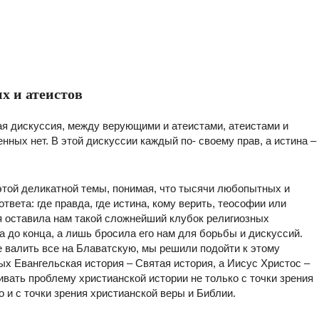
х и атеистов
ая дискуссия, между верующими и атеистами, атеистами и
нных нет. В этой дискуссии каждый по- своему прав, а истина –
той деликатной темы, понимая, что тысячи любопытных и
твета: где правда, где истина, кому верить, теософии или
я оставила нам такой сложнейший клубок религиозных
а до конца, а лишь бросила его нам для борьбы и дискуссий.
не валить все на Блаватскую, мы решили подойти к этому
х Евангельская история – Святая история, а Иисус Христос –
вать проблему христианской истории не только с точки зрения
о и с точки зрения христианской веры и Библии.