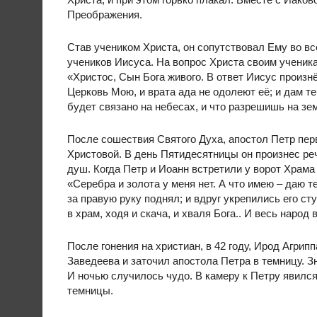
Преображения.
Став учеником Христа, он сопутствовал Ему во в
учеников Иисуса. На вопрос Христа своим ученика
«Христос, Сын Бога живого. В ответ Иисус произнё
Церковь Мою, и врата ада не одолеют её; и дам т
будет связано на небесах, и что разрешишь на зем
После сошествия Святого Духа, апостол Петр пе
Христовой. В день Пятидесятницы он произнес ре
душ. Когда Петр и Иоанн встретили у ворот Храма
«Серебра и золота у меня нет. А что имею – даю т
за правую руку поднял; и вдруг укрепились его сту
в храм, ходя и скача, и хваля Бога.. И весь народ 
После гонения на христиан, в 42 году, Ирод Агри
Заведеева и заточил апостола Петра в темницу. З
И ночью случилось чудо. В камеру к Петру явился
темницы.