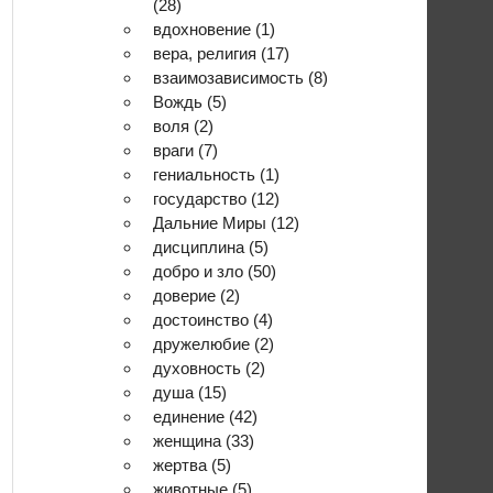
(28)
вдохновение
(1)
вера, религия
(17)
взаимозависимость
(8)
Вождь
(5)
воля
(2)
враги
(7)
гениальность
(1)
государство
(12)
Дальние Миры
(12)
дисциплина
(5)
добро и зло
(50)
доверие
(2)
достоинство
(4)
дружелюбие
(2)
духовность
(2)
душа
(15)
единение
(42)
женщина
(33)
жертва
(5)
животные
(5)