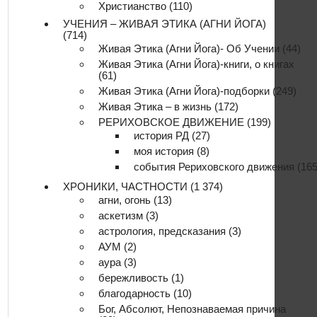
Христианство
(110)
УЧЕНИЯ – ЖИВАЯ ЭТИКА (АГНИ ЙОГА)
(714)
Живая Этика (Агни Йога)- Об Учении
(44)
Живая Этика (Агни Йога)-книги, о книгах
(61)
Живая Этика (Агни Йога)-подборки
(249)
Живая Этика – в жизнь
(172)
РЕРИХОВСКОЕ ДВИЖЕНИЕ
(199)
история РД
(27)
моя история
(8)
события Рериховского движения
(165
ХРОНИКИ, ЧАСТНОСТИ
(1 374)
агни, огонь
(13)
аскетизм
(3)
астрология, предсказания
(3)
АУМ
(2)
аура
(3)
бережливость
(1)
благодарность
(10)
Бог, Абсолют, Непознаваемая причина