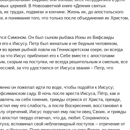
овых церквей. В Новозаветной книге «Деяния святых
 их трудах, подвигах и кончине. Жизнь их, до апостольского
и, и понимания того, что только после объединения их Христом,
вался Симоном. Он был сыном рыбака Ионы из Вифсаиды
 его к Иисусу. Петр был женатым и не бедным человеком,
 во время рыбной ловли на Геннисаретском озере, он всегда
 за что Иисус приблизил его к Себе вместе с апостолами
м, скорым на поступки, не всегда решительным и смелым, все
ессией, за что удостоился от Иисуса звания – Петр, что
нно он пожелал идти по воде, чтобы подойти к Иисусу;
фсиманском саду. В ночь после ареста Иисуса, Пётр, как и
авлечь на себя гонения, трижды отрекся от Христа, прежде,
остил ему его слабость, а после Воскресения, восстановил в
слу отречений, Иисус поручил ему пасти овец Своих, и трижды
 апостол твердо отвечал, что да, любит. Сохранилось
етуха, вспоминал свой неблаговидный поступок – отречение от
ом, и Иоанном, Петр присутствовал на горе Фавор, во время