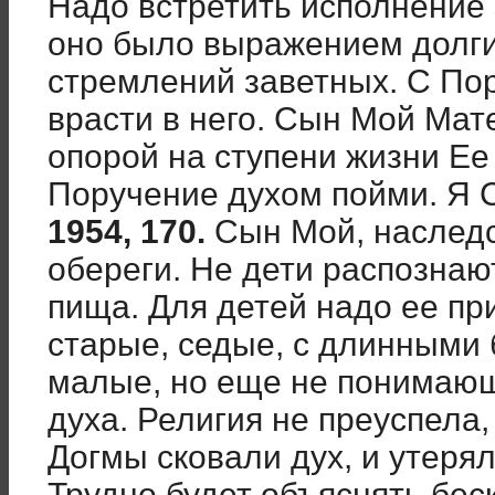
Надо встретить исполнение 
оно было выражением долги
стремлений заветных. С По
врасти в него. Сын Мой Мат
опорой на ступени жизни Ее
Поручение духом пойми. Я 
1954, 170.
Сын Мой, наследс
обереги. Не дети распознаю
пища. Для детей надо ее пр
старые, седые, с длинными 
малые, но еще не понимаю
духа. Религия не преуспела,
Догмы сковали дух, и утеря
Трудно будет объяснять бе