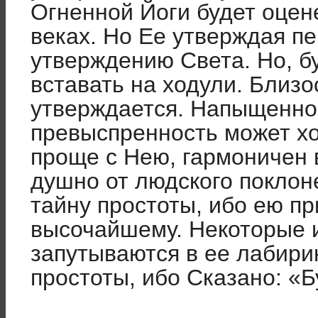
Огненной Йоги будет оцен
веках. Но Ее утверждая п
утверждению Света. Но, б
вста­вать на ходули. Близ
утверждается. Напыщенно
превыспренность может хот
проще с Нею, гармоничен 
душно от людского поклон
тайну простоты, ибо ею п
высочайшему. Некоторые и
запу­тываются в ее лабири
простоты, ибо Сказано: «Б