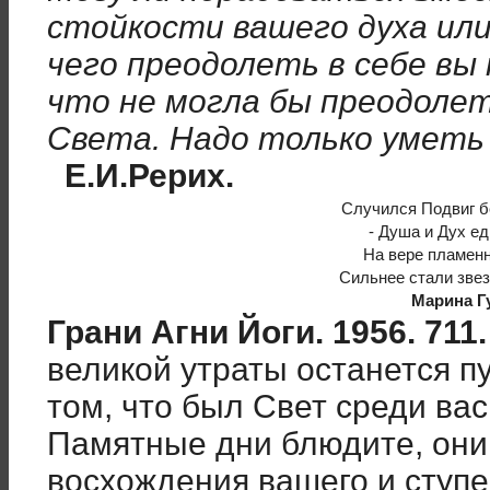
стойкости вашего духа или
чего преодолеть в себе вы 
что не могла бы преодолет
Света. Надо только умет
Е.И.Рерих.
Случился Подвиг б
- Душа и Дух е
На вере пламенн
Сильнее стали зве
Марина Г
Грани Агни Йоги. 1956. 711. 
великой утраты останется пу
том, что был Свет среди ва
Памятные дни блюдите, они
восхождения вашего и ступе