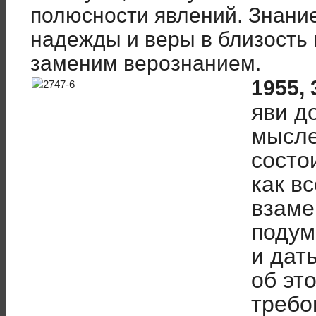
полюсности явлений. Знание
надежды и веры в близость 
заменим верознанием.
1955, 
яви д
мысле
состо
как вс
взаме
подум
и дат
об эт
требо