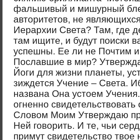
фальшивый и мишурный бле
авторитетов, не являющихс
Иерархии Света? Там, где 
там ищите, и будут поиски 
успешны. Ее ли не Почтим 
Пославшие в мир? Утвержда
Йоги для жизни планеты, ус
зиждется Учение – Света. И
названа Она устоем Учения
огненно свидетельствовать 
Словом Моим Утверждаю пра
Ней говорить. И те, чьи сер
примут свидетельство твое н