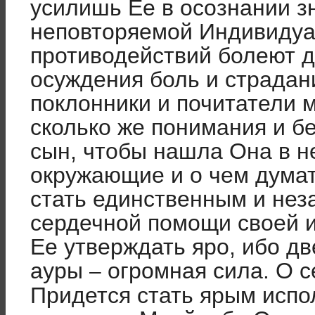
усилишь Ее в осознании з
неповторяемой Индивиду­а
противодействий болеют д
осуждения боль и страдани
поклонники и почитатели м
сколько же понимания и б
сын, чтобы нашла Она в не
ок­ружающие и о чем думат
стать единственным и нез
сердечной по­мощи своей и
Ее утверждать яро, ибо д
ауры
огромная сила. О с
–
Придется стать ярым испол