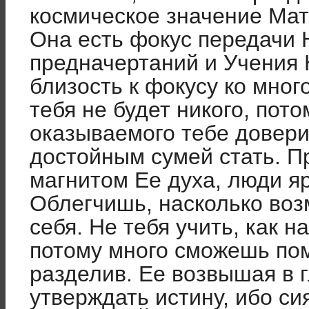
космическое значение Мат
Она есть фокус пе­редачи
предначертаний и Учения 
близость к фокусу ко мног
тебя не будет никого, пот
оказываемого тебе довери
достойным сумей стать. 
маг­нитом Ее духа, люди я
Облегчишь, насколько воз
себя. Не тебя учить, как н
потому много смо­жешь по
разделив. Ее возвышая в г
утверждать истину, ибо си