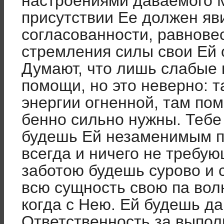
на­строениями даваемого 
присут­ствии Ее должен я
согласованности, равновес
стремления силы свои Ей 
Думают, что лишь слабые 
помощи, но это неверно: т
энергии огненной, там по
бенно сильно нужны. Тебе 
бу­дешь Ей незаменимым
всегда и ничего не требу
заботою будешь сурово и 
всю сущность свою па вол
когда с Нею. Ей будешь да
Ответственность за выпол