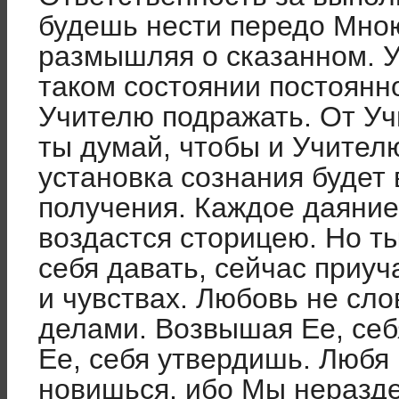
будешь нести передо Мною
размышляя о сказанном. У
таком состоянии постоянно
Учителю подражать. От Учи
ты думай, чтобы и Учителю
уста­новка сознания буде
получения. Каждое даяние
воздастся сторицею. Но т
себя давать, сейчас приуча
и чувствах. Любовь не сло
делами. Возвышая Ее, се
Ее, себя утвердишь. Любя 
новишься, ибо Мы неразд