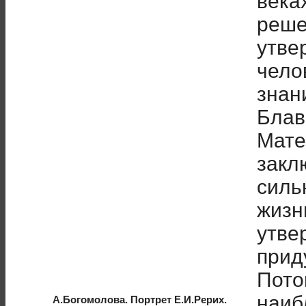
века
реш
утве
чело
знан
Блав
Мате
закл
силь
жизн
утве
прид
Пото
наиб
А.Богомолова. Портрет Е.И.Рерих.