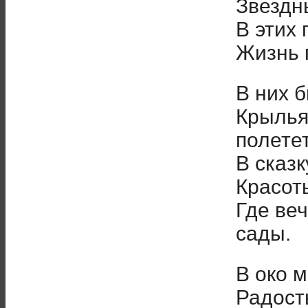
Звездн
В этих 
Жизнь 
В них б
Крылья
полете
В сказ
Красот
Где ве
сады.
В око 
Радост