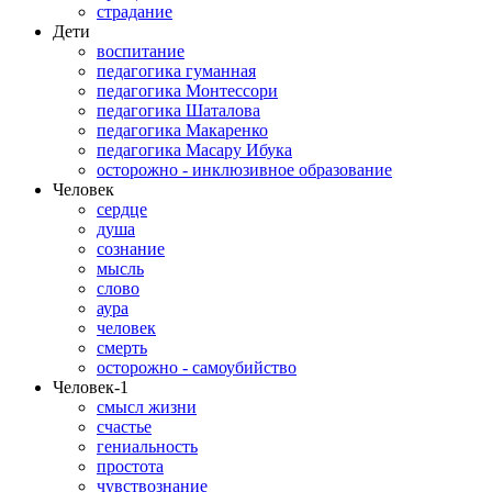
страдание
Дети
воспитание
педагогика гуманная
педагогика Монтессори
педагогика Шаталова
педагогика Макаренко
педагогика Масару Ибука
осторожно - инклюзивное образование
Человек
сердце
душа
сознание
мысль
слово
аура
человек
смерть
осторожно - самоубийство
Человек-1
смысл жизни
счастье
гениальность
простота
чувствознание