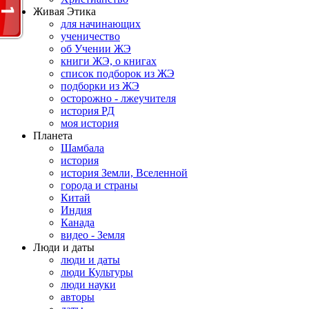
Живая Этика
для начинающих
ученичество
об Учении ЖЭ
книги ЖЭ, о книгах
список подборок из ЖЭ
подборки из ЖЭ
осторожно - лжеучителя
история РД
моя история
Планета
Шамбала
история
история Земли, Вселенной
города и страны
Китай
Индия
Канада
видео - Земля
Люди и даты
люди и даты
люди Культуры
люди науки
авторы