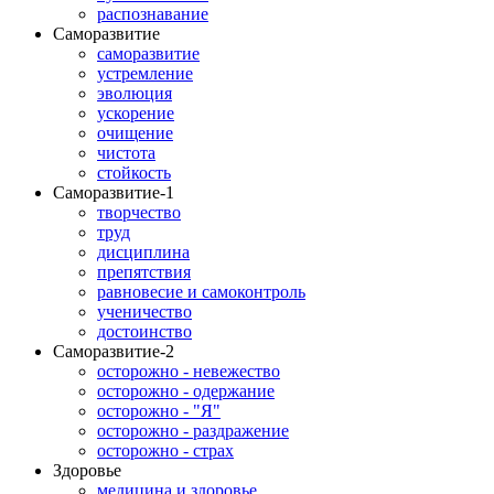
распознавание
Саморазвитие
саморазвитие
устремление
эволюция
ускорение
очищение
чистота
стойкость
Саморазвитие-1
творчество
труд
дисциплина
препятствия
равновесие и самоконтроль
ученичество
достоинство
Саморазвитие-2
осторожно - невежество
осторожно - одержание
осторожно - "Я"
осторожно - раздражение
осторожно - страх
Здоровье
медицина и здоровье