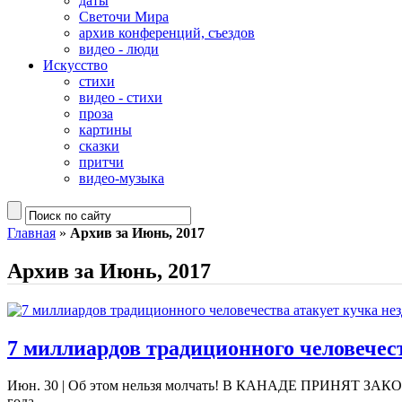
даты
Светочи Мира
архив конференций, съездов
видео - люди
Искусство
стихи
видео - стихи
проза
картины
сказки
притчи
видео-музыка
Главная
»
Архив за Июнь, 2017
Архив за Июнь, 2017
7 миллиардов традиционного человечес
Июн. 30
|
Об этом нельзя молчать! В КАНАДЕ ПРИНЯТ 
года...