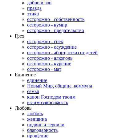
добро и зло
правда
этика
осторожно - собственность
осторожно - кумир
осторожно - предательство
Грех
осторожно - грех
осторожно - осуждение
осторожно - аборт, отказ от детей
осторожно - алкоголь
осторожно - курение
осторожно - мат
Единение
единение
Новый Мир, община, коммуна
семья
канон Господом твоим
взаимозависимость
Любовь
любовь
женщина
подвиг и героизм
благодарность
прощение