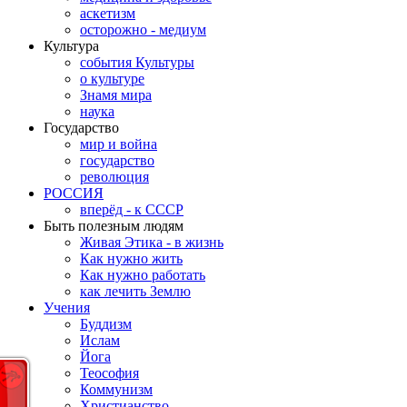
аскетизм
осторожно - медиум
Культура
события Культуры
о культуре
Знамя мира
наука
Государство
мир и война
государство
революция
РОССИЯ
вперёд - к СССР
Быть полезным людям
Живая Этика - в жизнь
Как нужно жить
Как нужно работать
как лечить Землю
Учения
Буддизм
Ислам
Йога
Теософия
Коммунизм
Христианство