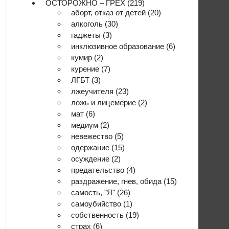
ОСТОРОЖНО – ГРЕХ
(219)
аборт, отказ от детей
(20)
алкоголь
(30)
гаджеты
(3)
инклюзивное образование
(6)
кумир
(2)
курение
(7)
ЛГБТ
(3)
лжеучителя
(23)
ложь и лицемерие
(2)
мат
(6)
медиум
(2)
невежество
(5)
одержание
(15)
осуждение
(2)
предательство
(4)
раздражение, гнев, обида
(15)
самость, "Я"
(26)
самоубийство
(1)
собственность
(19)
страх
(6)