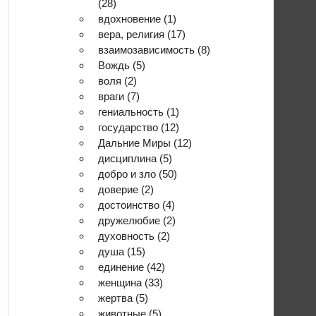
(28)
вдохновение
(1)
вера, религия
(17)
взаимозависимость
(8)
Вождь
(5)
воля
(2)
враги
(7)
гениальность
(1)
государство
(12)
Дальние Миры
(12)
дисциплина
(5)
добро и зло
(50)
доверие
(2)
достоинство
(4)
дружелюбие
(2)
духовность
(2)
душа
(15)
единение
(42)
женщина
(33)
жертва
(5)
животные
(5)