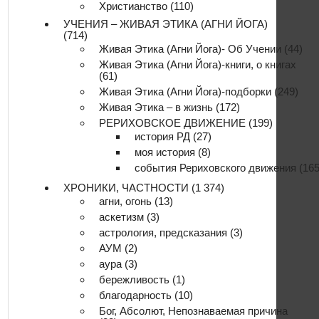
Христианство
(110)
УЧЕНИЯ – ЖИВАЯ ЭТИКА (АГНИ ЙОГА)
(714)
Живая Этика (Агни Йога)- Об Учении
(44)
Живая Этика (Агни Йога)-книги, о книгах
(61)
Живая Этика (Агни Йога)-подборки
(249)
Живая Этика – в жизнь
(172)
РЕРИХОВСКОЕ ДВИЖЕНИЕ
(199)
история РД
(27)
моя история
(8)
события Рериховского движения
(165
ХРОНИКИ, ЧАСТНОСТИ
(1 374)
агни, огонь
(13)
аскетизм
(3)
астрология, предсказания
(3)
АУМ
(2)
аура
(3)
бережливость
(1)
благодарность
(10)
Бог, Абсолют, Непознаваемая причина