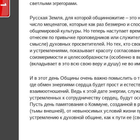
светлыми эгрегорами.
Русская Земля, для которой общинножитие – это н
число меценатов, которые как раз безмерно и сп
общемировой культуры. Но теперь наступает время
отнесем по привычке проповедников или служител
смысле) духовных просветителей. Но тех, кто с
и устремлениями, показывает красоту согласован
соизмеримости и целесообразности (особенно в вы
(вкладывает в это всю свою веру и душу) не во и
И в этот день Общины очень важно помыслить о т
где обмен энергиями сердца будет прост и естест
взаимоотношений. Ведь к этой дате энергии, слу
устремленных к сотрудничеству сердец, будут ос
Пусть день памятования о Коммуне, созданной в р
(тьмы внешней), от невыносимых условий жизни п
устремлению к духовной общине, как к пути ее (с