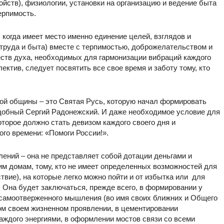
ойств), физиологии, установки на организацию и ведение быта
ерпимость.
когда имеет место именно единение целей, взглядов и
 труда и быта) вместе с терпимостью, доброжелательством и
ств духа, необходимых для гармонизации вибраций каждого
ектив, следует посвятить все свое время и заботу тому, кто
ой общины – это Святая Русь, которую начал формировать
одобный Сергий Радонежский. И даже необходимое условие для
оторое должно стать девизом каждого своего дня и
ого времени: «Помоги России!».
ений – она не представляет собой дотации деньгами и
 домам, тому, кто не имеет определенных возможностей для
вие), на которые легко можно пойти и от избытка или для
. Она будет заключаться, прежде всего, в формировании у
 самоотверженного мышления (во имя своих ближних и Общего
дом своем жизненном проявлении, в цементировании
аждого энергиями, в оформлении мостов связи со всеми