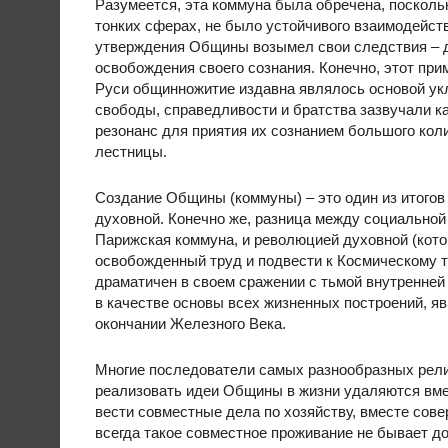
Разумеется, эта коммуна была обречена, посколь
тонких сферах, не было устойчивого взаимодейст
утверждения Общины возымел свои следствия – д
освобождения своего сознания. Конечно, этот пр
Руси общинножитие издавна являлось основой ук
свободы, справедливости и братства зазвучали к
резонанс для приятия их сознанием большого кол
лестницы.
Создание Общины (коммуны) – это один из итогов 
духовной. Конечно же, разница между социальной
Парижская коммуна, и революцией духовной (кото
освобожденный труд и подвести к Космическому тв
драматичен в своем сражении с тьмой внутренней
в качестве основы всех жизненных построений, я
окончании Железного Века.
Многие последователи самых разнообразных рели
реализовать идеи Общины в жизни удаляются вме
вести совместные дела по хозяйству, вместе сов
всегда такое совместное проживание не бывает д