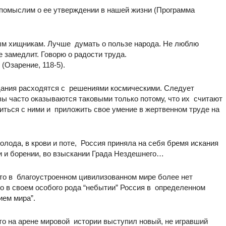
 помыслим о ее утверждении в нашей жизни (Программа
ым хищникам. Лучше думать о пользе народа. Не люблю
е замедлит. Говорю о радости труда.
(Озарение, 118-5).
дания расходятся с решениями космическими. Следует
зы часто оказываются таковыми только потому, что их считают
иться с ними и приложить свое умение в жертвенном труде на
олода, в крови и поте, Россия приняла на себя бремя искания
ии и борении, во взыскании Града Нездешнего…
что в благоустроенном цивилизованном мире более нет
бо в своем особого рода “небытии” Россия в определенном
ием мира”.
что на арене мировой истории выступил новый, не игравший