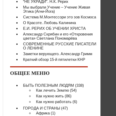
“НЕ УКРАДИ”. Н.К. Рерих
Мы выбрали Учение – Учение Живая
Этика (Агни-Йога)
Система М.Монтессори это зов Космоса
О Красоте. Любовь Калинина
Е.И. РЕРИХ ОБ УЧЕНИИ ХРИСТА
Александр Скрябин и его «Откровения
цвета» Светлана Пономарёва
СОВРЕМЕННЫЕ РУССКИЕ ПИСАТЕЛИ
О ЛЕНИНЕ
Заметки верующего. Александр Гримм
Краткий обзор 15-й пятилетки КНР
ОБЩЕЕ МЕНЮ
БЫТЬ ПОЛЕЗНЫМ ЛЮДЯМ
(338)
Как лечить Землю
(54)
Как нужно жить
(86)
Как нужно работать
(6)
ГОРОДА И СТРАНЫ
(47)
Африка
(1)