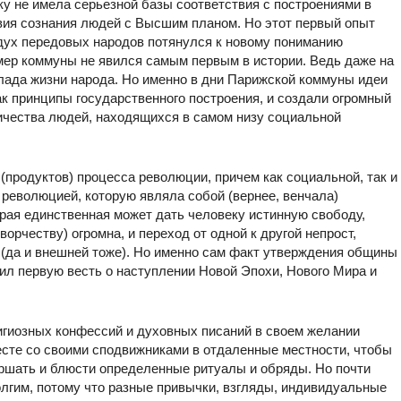
ку не имела серьезной базы соответствия с построениями в
вия сознания людей с Высшим планом. Но этот первый опыт
ух передовых народов потянулся к новому пониманию
имер коммуны не явился самым первым в истории. Ведь даже на
лада жизни народа. Но именно в дни Парижской коммуны идеи
ак принципы государственного построения, и создали огромный
ичества людей, находящихся в самом низу социальной
(продуктов) процесса революции, причем как социальной, так и
 революцией, которую являла собой (вернее, венчала)
рая единственная может дать человеку истинную свободу,
орчеству) огромна, и переход от одной к другой непрост,
 (да и внешней тоже). Но именно сам факт утверждения общины
вил первую весть о наступлении Новой Эпохи, Нового Мира и
гиозных конфессий и духовных писаний в своем желании
сте со своими сподвижниками в отдаленные местности, чтобы
ершать и блюсти определенные ритуалы и обряды. Но почти
олгим, потому что разные привычки, взгляды, индивидуальные