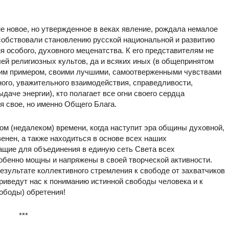
е новое, но утвержденное в веках явление, рождала немалое
особствовали становлению русской национальной и развитию
 особого, духовного меценатства. К его представителям не
ей религиозных культов, да и всяких иных (в общепринятом
воим примером, своими лучшими, самоотверженными чувствами
ного, уважительного взаимодействия, справедливости,
даче энергии), кто полагает все огни своего сердца
мя свое, но именно Общего Блага.
ом (недалеком) времени, когда наступит эра общины духовной,
венен, а также находиться в основе всех наших
жащие для объединения в единую сеть Света всех
обенно мощны и напряжены в своей творческой активности.
езультате коллективного стремления к свободе от захватчиков
риведут нас к пониманию истинной свободы человека и к
вободы) обретения!
***