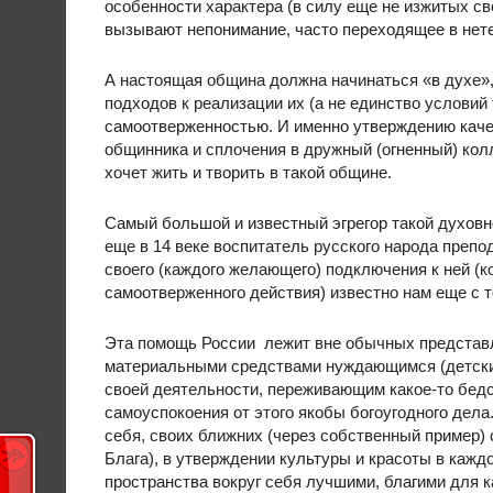
особенности характера (в силу еще не изжитых св
вызывают непонимание, часто переходящее в нет
А настоящая община должна начинаться «в духе», 
подходов к реализации их (а не единство условий
самоотверженностью. И именно утверждению каче
общинника и сплочения в дружный (огненный) колл
хочет жить и творить в такой общине.
Самый большой и известный эгрегор такой духовн
еще в 14 веке воспитатель русского народа преп
своего (каждого желающего) подключения к ней (к
самоотверженного действия) известно нам еще с т
Эта помощь России лежит вне обычных представл
материальными средствами нуждающимся (детским
своей деятельности, переживающим какое-то бедст
самоуспокоения от этого якобы богоугодного дела
себя, своих ближних (через собственный пример)
Блага), в утверждении культуры и красоты в каж
пространства вокруг себя лучшими, благими для к