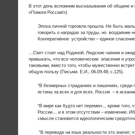
В этот день вспомним высказывания об общине и
«Помоги России!»)
Эпоха личной торговли прошла. Не быть мал
говорить о наградах за труды, но воздаяние н
Кооперативное устройство – единое спасение 
…Свет стоит над Родиной. Людские чаяния и ожи
привыкать, что все человеческие опасения и угро
таковыми, вместо того, чтобы мужественно встрет
общую пользу (Письма Е.И., 06.09.48; с.125).
“В безмерных страданиях и лишениях, среди г
истины за всех и для всех. Россия – в искан
“В мире как будто нет перемен… кроме того, 
России… и в этом отсутствии – изменение. И
смысле становится идеологическим средоточ
“В переводе на язык реальности это значит, 