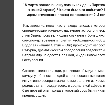
18 марта вошло в нашу жизнь как день Париж
в нашей стране). Что это было за событие?
идеологического плана) ее появления? И по
Как известно, новая наступающая эпоха, в котор
определяющим началом, наступает астрологически
лучи Урана произвели сдвиг сознания у большинс
самопожертвования и приятия необходимости общи
Водолея (началу Сатия – Юги) происходит непрос
Сатурна, драматическом преодолении воздействи
Старый мир не сдается без боя, и идеи новой эпо
наступления.
Соответственно и люди, решившие объединиться, 
коммуну, общность людей с прогрессивными взгля
интуитивно воспринимали новые веления из Космос
реализовать, прежде всего, в социальной сфере, 
был первый опыт, когда в короткий срок были ни
предрассудки.