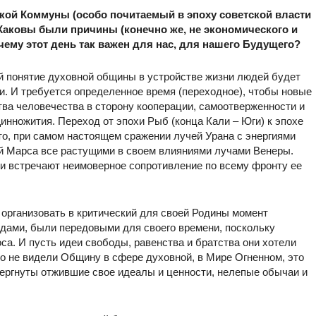
ской Коммуны (особо почитаемый в эпоху советской власти
 Каковы были причины (конечно же, не экономического и
чему этот день так важен для нас, для нашего Будущего?
ой понятие духовной общины в устройстве жизни людей будет
. И требуется определенное время (переходное), чтобы новые
тва человечества в сторону кооперации, самоотверженности и
нножития. Переход от эпохи Рыб (конца Кали – Юги) к эпохе
то, при самом настоящем сражении лучей Урана с энергиями
й Марса все растущими в своем влияниями лучами Венеры.
хи встречают неимоверное сопротивление по всему фронту ее
организовать в критический для своей Родины момент
дами, были передовыми для своего времени, поскольку
а. И пусть идеи свободы, равенства и братства они хотели
но не видели Общину в сфере духовной, в Мире Огненном, это
звергнуты отжившие свое идеалы и ценности, нелепые обычаи и