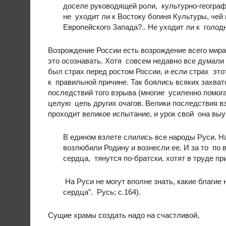
доселе руководящей роли, культурно-географ
не уходит ли к Востоку богиня Культуры, чей
Европейского Запада?.. Не уходит ли к голод
Возрождение России есть возрождение всего мира.
это осознавать. Хотя совсем недавно все думали 
был страх перед ростом России, и если страх этот
к правильной причине. Так боялись всяких захват
последствий того взрыва (многие усиленно помог
целую цепь других очагов. Велики последствия взр
проходит великое испытание, и урок свой она выуч
В едином взлете слились все народы Руси. На
возлюбили Родину и вознесли ее. И за то по
сердца, тянутся по-братски, хотят в труде п
На Руси не могут вполне знать, какие благие
сердца”. Русь; с.164).
Сущие храмы создать надо на счастливой,