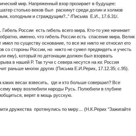
ический мир. Напряженный взор прозирает в будущее:
 шатер столько веков был раскинут среди долин и холмов
ным, холодным и страждущим?..” /Письма Е.И., 17.6.31/.
 Гибель России есть гибель всего мира. Кто-то уже начинает
обратно, именно, что гибель России есть спасение мира. Велик
 имел по существу основание, то все же никто не относил его
ов со стороны России, но никто не сумел предвидеть и учесть
али ему), который по детонации должен был взорвать
ыва в нашей Р. Так тучи с севера несутся на юг. Россия
ит раньше многих других (Письма Е.И.Рерих, 17.12.35; с.95).
 каких весах взвесить, где и кто больше совершил? Все
 всему миру возлюбили народы Русь. Полюбили в глубине
риобщиться, верят в мощь русскую.
 нити дружества протянулись по миру… (Н.К.Рерих “Зажигайте