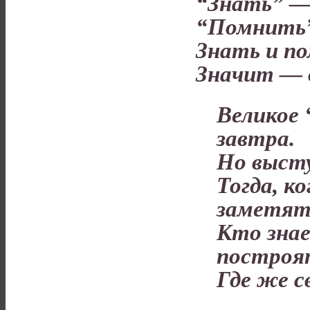
“Знать” — 
“Помнить”
Знать и п
Значит —
Великое 
завтра.
Но выст
Тогда, к
заметят
Кто зна
построя
Где же с