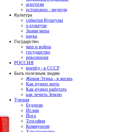
аскетизм
осторожно - медиум
Культура
события Культуры
о культуре
Знамя мира
наука
Государство
мир и война
государство
революция
РОССИЯ
вперёд - к СССР
Быть полезным людям
Живая Этика - в жизнь
Как нужно жить
Как нужно работать
как лечить Землю
Учения
Буддизм
Ислам
Йога
Теософия
Коммунизм
Христианство