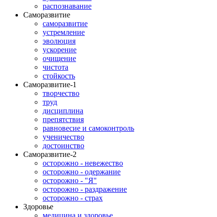
распознавание
Саморазвитие
саморазвитие
устремление
эволюция
ускорение
очищение
чистота
стойкость
Саморазвитие-1
творчество
труд
дисциплина
препятствия
равновесие и самоконтроль
ученичество
достоинство
Саморазвитие-2
осторожно - невежество
осторожно - одержание
осторожно - "Я"
осторожно - раздражение
осторожно - страх
Здоровье
медицина и здоровье