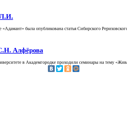
Л.И.
те «Адамант» была опубликована статья Сибирского Рериховског
С.Н. Алфёрова
ниверситете в Академгородке проходили семинары на тему «Живая