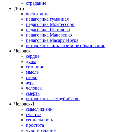
страдание
Дети
воспитание
педагогика гуманная
педагогика Монтессори
педагогика Шаталова
педагогика Макаренко
педагогика Масару Ибука
осторожно - инклюзивное образование
Человек
сердце
душа
сознание
мысль
слово
аура
человек
смерть
осторожно - самоубийство
Человек-1
смысл жизни
счастье
гениальность
простота
чувствознание