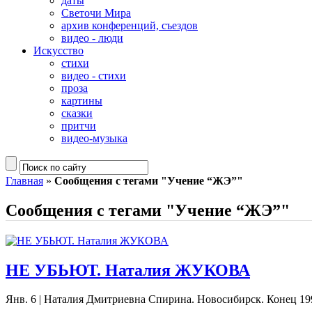
даты
Светочи Мира
архив конференций, съездов
видео - люди
Искусство
стихи
видео - стихи
проза
картины
сказки
притчи
видео-музыка
Главная
»
Сообщения с тегами "Учение “ЖЭ”"
Сообщения с тегами "Учение “ЖЭ”"
НЕ УБЬЮТ. Наталия ЖУКОВА
Янв. 6
|
Наталия Дмитриевна Спирина. Новосибирск. Конец 199