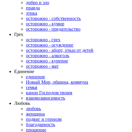
добро и зло
правда
этика
осторожно - собственность
осторожно - кумир
осторожно - предательство
Грех
осторожно - грех
осторожно - осуждение
осторожно - аборт, отказ от детей
осторожно - алкоголь
осторожно - курение
осторожно - мат
Единение
единение
Новый Мир, община, коммуна
семья
канон Господом твоим
взаимозависимость
Любовь
любовь
женщина
подвиг и героизм
благодарность
прощение