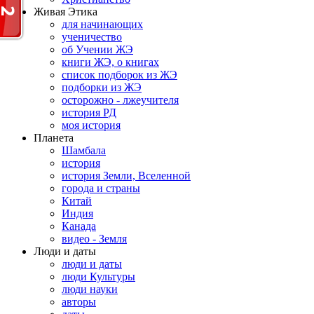
Живая Этика
для начинающих
ученичество
об Учении ЖЭ
книги ЖЭ, о книгах
список подборок из ЖЭ
подборки из ЖЭ
осторожно - лжеучителя
история РД
моя история
Планета
Шамбала
история
история Земли, Вселенной
города и страны
Китай
Индия
Канада
видео - Земля
Люди и даты
люди и даты
люди Культуры
люди науки
авторы