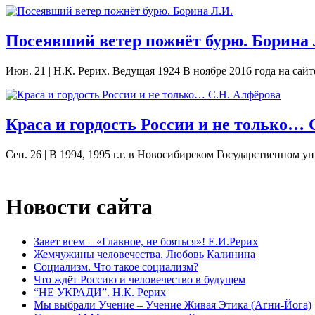
Посеявший ветер пожнёт бурю. Борина 
Июн. 21
|
Н.К. Рерих. Ведущая 1924 В ноябре 2016 года на сай
Краса и гордость России и не только… 
Сен. 26
|
В 1994, 1995 г.г. в Новосибирском Государственном у
Новости сайта
Завет всем – «Главное, не бояться»! Е.И.Рерих
Жемчужины человечества. Любовь Калинина
Социализм. Что такое социализм?
Что ждёт Россию и человечество в будущем
“НЕ УКРАДИ”. Н.К. Рерих
Мы выбрали Учение – Учение Живая Этика (Агни-Йога)