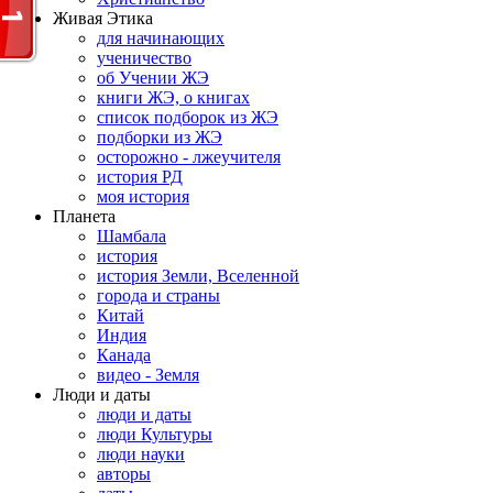
Живая Этика
для начинающих
ученичество
об Учении ЖЭ
книги ЖЭ, о книгах
список подборок из ЖЭ
подборки из ЖЭ
осторожно - лжеучителя
история РД
моя история
Планета
Шамбала
история
история Земли, Вселенной
города и страны
Китай
Индия
Канада
видео - Земля
Люди и даты
люди и даты
люди Культуры
люди науки
авторы