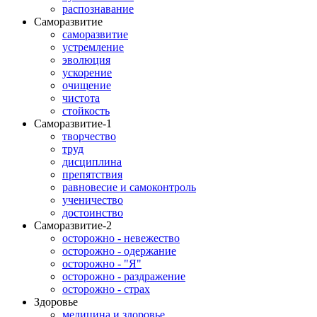
распознавание
Саморазвитие
саморазвитие
устремление
эволюция
ускорение
очищение
чистота
стойкость
Саморазвитие-1
творчество
труд
дисциплина
препятствия
равновесие и самоконтроль
ученичество
достоинство
Саморазвитие-2
осторожно - невежество
осторожно - одержание
осторожно - "Я"
осторожно - раздражение
осторожно - страх
Здоровье
медицина и здоровье