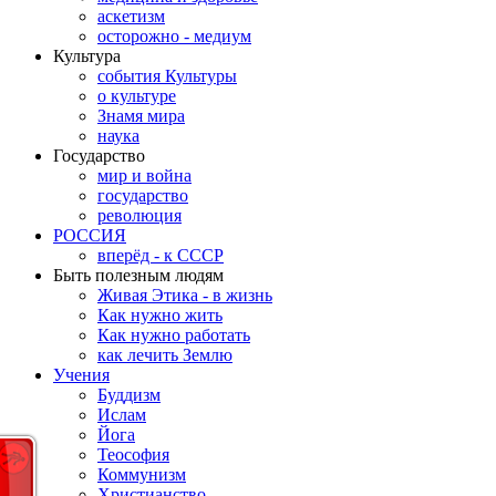
аскетизм
осторожно - медиум
Культура
события Культуры
о культуре
Знамя мира
наука
Государство
мир и война
государство
революция
РОССИЯ
вперёд - к СССР
Быть полезным людям
Живая Этика - в жизнь
Как нужно жить
Как нужно работать
как лечить Землю
Учения
Буддизм
Ислам
Йога
Теософия
Коммунизм
Христианство