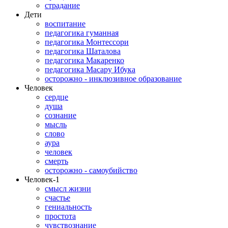
страдание
Дети
воспитание
педагогика гуманная
педагогика Монтессори
педагогика Шаталова
педагогика Макаренко
педагогика Масару Ибука
осторожно - инклюзивное образование
Человек
сердце
душа
сознание
мысль
слово
аура
человек
смерть
осторожно - самоубийство
Человек-1
смысл жизни
счастье
гениальность
простота
чувствознание