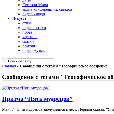
даты
Светочи Мира
архив конференций, съездов
видео - люди
Искусство
стихи
видео - стихи
проза
картины
сказки
притчи
видео-музыка
Главная
»
Сообщения с тегами "Теософическое обозрение"
Сообщения с тегами "Теософическое об
Притча “Пять мудрецов”
Май. 7
|
Пять мудрецов заблудились в лесу. Первый сказал: “Я п