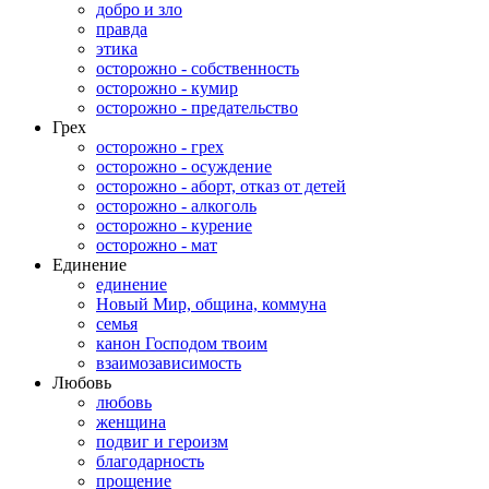
добро и зло
правда
этика
осторожно - собственность
осторожно - кумир
осторожно - предательство
Грех
осторожно - грех
осторожно - осуждение
осторожно - аборт, отказ от детей
осторожно - алкоголь
осторожно - курение
осторожно - мат
Единение
единение
Новый Мир, община, коммуна
семья
канон Господом твоим
взаимозависимость
Любовь
любовь
женщина
подвиг и героизм
благодарность
прощение