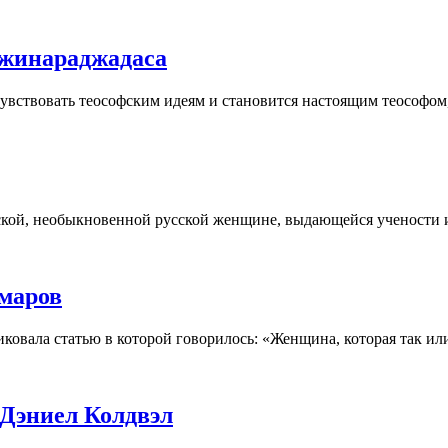
Джинараджадаса
чувствовать теософским идеям и становится настоящим теософом
кой, необыкновенной русской женщине, выдающейся учености и 
омаров
иковала статью в которой говорилось: «Женщина, которая так ил
 Дэниел Колдвэл