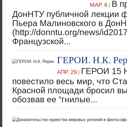
В п
МАР. 6
|
ДонНТУ публичной лекции ф
Пьера Малиновского в ДонН
(http://donntu.org/news/id20
Французской...
ГЕРОИ. Н.К. Ре
ГЕРОИ 15 Н
АПР. 29
|
повестило весь мир, что Ста
Красной площади бросил вы
обозвав ее “гнилые...