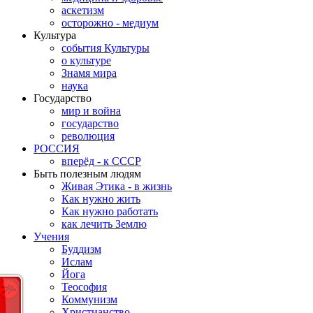
аскетизм
осторожно - медиум
Культура
события Культуры
о культуре
Знамя мира
наука
Государство
мир и война
государство
революция
РОССИЯ
вперёд - к СССР
Быть полезным людям
Живая Этика - в жизнь
Как нужно жить
Как нужно работать
как лечить Землю
Учения
Буддизм
Ислам
Йога
Теософия
Коммунизм
Христианство