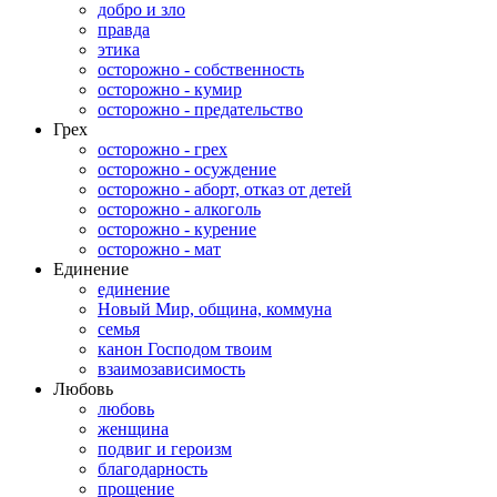
добро и зло
правда
этика
осторожно - собственность
осторожно - кумир
осторожно - предательство
Грех
осторожно - грех
осторожно - осуждение
осторожно - аборт, отказ от детей
осторожно - алкоголь
осторожно - курение
осторожно - мат
Единение
единение
Новый Мир, община, коммуна
семья
канон Господом твоим
взаимозависимость
Любовь
любовь
женщина
подвиг и героизм
благодарность
прощение