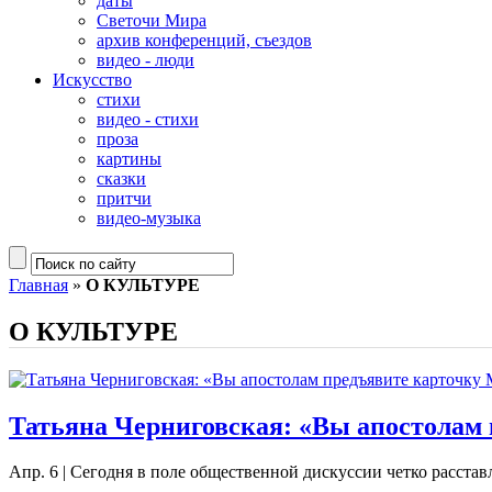
даты
Светочи Мира
архив конференций, съездов
видео - люди
Искусство
стихи
видео - стихи
проза
картины
сказки
притчи
видео-музыка
Главная
»
О КУЛЬТУРЕ
О КУЛЬТУРЕ
Татьяна Черниговская: «Вы апостолам
Апр. 6
|
Сегодня в поле общественной дискуссии четко расста