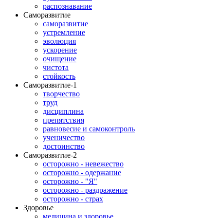
распознавание
Саморазвитие
саморазвитие
устремление
эволюция
ускорение
очищение
чистота
стойкость
Саморазвитие-1
творчество
труд
дисциплина
препятствия
равновесие и самоконтроль
ученичество
достоинство
Саморазвитие-2
осторожно - невежество
осторожно - одержание
осторожно - "Я"
осторожно - раздражение
осторожно - страх
Здоровье
медицина и здоровье