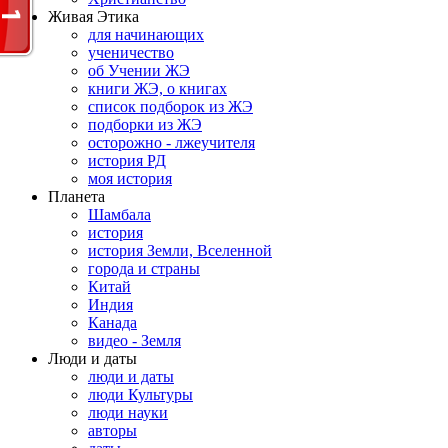
Живая Этика
для начинающих
ученичество
об Учении ЖЭ
книги ЖЭ, о книгах
список подборок из ЖЭ
подборки из ЖЭ
осторожно - лжеучителя
история РД
моя история
Планета
Шамбала
история
история Земли, Вселенной
города и страны
Китай
Индия
Канада
видео - Земля
Люди и даты
люди и даты
люди Культуры
люди науки
авторы