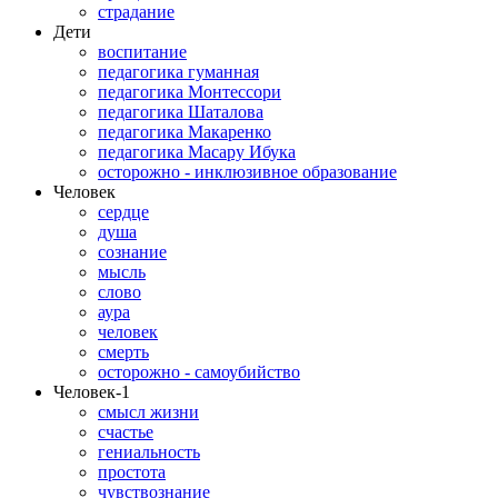
страдание
Дети
воспитание
педагогика гуманная
педагогика Монтессори
педагогика Шаталова
педагогика Макаренко
педагогика Масару Ибука
осторожно - инклюзивное образование
Человек
сердце
душа
сознание
мысль
слово
аура
человек
смерть
осторожно - самоубийство
Человек-1
смысл жизни
счастье
гениальность
простота
чувствознание