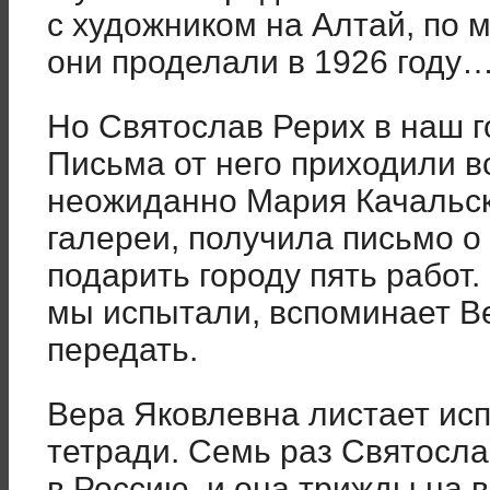
с художником на Алтай, по 
они проделали в 1926 году
Но Святослав Рерих в наш го
Письма от него приходили в
неожиданно Мария Качальск
галереи, получила письмо 
подарить городу пять работ.
мы испытали, вспоминает В
передать.
Вера Яковлевна листает ис
тетради. Семь раз Святосл
в Россию, и она трижды на в