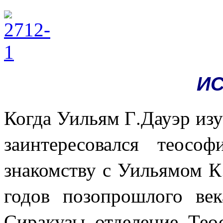
И
Когда Уильям Г.Дауэр из
заинтересовался теос
знакомству с Уильямом К
годов позопрошлого век
Сиракузы отделение Тео