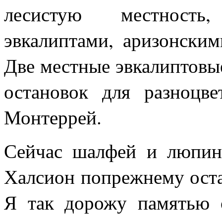
лесистую местност
эвкалиптами, аризонски
Две местные эвкалиптов
остановок для разноцв
Монтеррей.
Сейчас шалфей и люпин
Халсион попрежнему оста
Я так дорожу памятью 