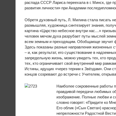
распада СССР Лариса переехала в г. Минск, где 
развития личности» при Академии последипломног
Обретя духовный путь, Л. Милина стала писать 
размышляя, художница синтезирует знания, получен
картина «Царство небесное внутри нас…» призыва
человек мечом духа разрубает путы мыслей земн
всем земным и преходящим. Обобщающе звучит ф
Здесь показаны разные направления жизненных ст
– и, как результат, его существование в надземн
запредельную жизнь, можно увидеть тех, кто прод
тех, кто ограничивает свой внутренний мир рамка
Истины, идущих «через тернии к Звёздам». Они сто
концов созревают до встречи с Учителем, откры
Наиболее сокровенные работы п
правдивой передачи любимых обл
изображение. Полные любви и с
словно говорят: «Придите ко Мн
Его облик («Сын Света») красно
непреложности Радостной Вести,