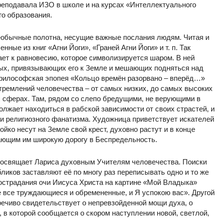
преподавала ИЗО в школе и на курсах «Интеллектуального
о образования.
необычные полотна, несущие важные послания людям. Читая и
ные из книг «Агни Йоги», «Граней Агни Йоги» и т. п. Так
ет к равновесию, которое символизируется шаром. В ней
ых, привязывающих его к Земле и мешающих подняться над
илософская эпопея «Кольцо времён разорвано – вперёд…»
ремлений человечества – от самых низких, до самых высоких
ых сферах. Там, рядом со слепо бредущими, не верующими в
олжает находиться в рабской зависимости от своих страстей, и
ми религиозного фанатизма. Художница приветствует искателей
йко несут на Земле свой крест, духовно растут и в конце
вающим им широкую дорогу в Беспредельность.
освящает Лариса духовным Учителям человечества. Поиски
иков заставляют её по многу раз переписывать одно и то же
острадания очи Иисуса Христа на картине «Мой Владыка»
е все труждающиеся и обремененные, и Я успокою вас». Другой
речиво свидетельствует о непревзойденной мощи духа, о
 в которой сообщается о скором наступлении новой, светлой,