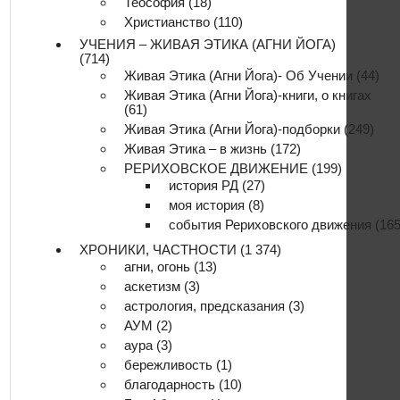
Теософия
(18)
Христианство
(110)
УЧЕНИЯ – ЖИВАЯ ЭТИКА (АГНИ ЙОГА)
(714)
Живая Этика (Агни Йога)- Об Учении
(44)
Живая Этика (Агни Йога)-книги, о книгах
(61)
Живая Этика (Агни Йога)-подборки
(249)
Живая Этика – в жизнь
(172)
РЕРИХОВСКОЕ ДВИЖЕНИЕ
(199)
история РД
(27)
моя история
(8)
события Рериховского движения
(165
ХРОНИКИ, ЧАСТНОСТИ
(1 374)
агни, огонь
(13)
аскетизм
(3)
астрология, предсказания
(3)
АУМ
(2)
аура
(3)
бережливость
(1)
благодарность
(10)