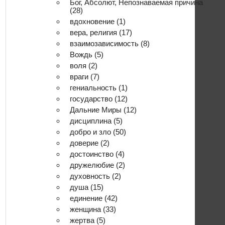
Бог, Абсолют, Непознаваемая причина
(28)
вдохновение
(1)
вера, религия
(17)
взаимозависимость
(8)
Вождь
(5)
воля
(2)
враги
(7)
гениальность
(1)
государство
(12)
Дальние Миры
(12)
дисциплина
(5)
добро и зло
(50)
доверие
(2)
достоинство
(4)
дружелюбие
(2)
духовность
(2)
душа
(15)
единение
(42)
женщина
(33)
жертва
(5)