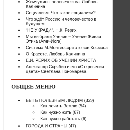
Жемчужины человечества. Любовь
Калинина
Социализм. Что такое социализм?
Что ждёт Россию и человечество в
будущем
“НЕ УКРАДИ”. Н.К. Рерих
Мы выбрали Учение – Учение Живая
Этика (Агни-Йога)
Система М.Монтессори это зов Космоса
О Красоте. Любовь Калинина
Е.И. РЕРИХ ОБ УЧЕНИИ ХРИСТА
Александр Скрябин и его «Откровения
цвета» Светлана Пономарёва
ОБЩЕЕ МЕНЮ
БЫТЬ ПОЛЕЗНЫМ ЛЮДЯМ
(339)
Как лечить Землю
(54)
Как нужно жить
(87)
Как нужно работать
(6)
ГОРОДА И СТРАНЫ
(47)