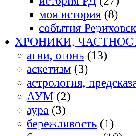
история РД
(27)
моя история
(8)
события Рериховс
ХРОНИКИ, ЧАСТНОС
агни, огонь
(13)
аскетизм
(3)
астрология, предсказ
АУМ
(2)
аура
(3)
бережливость
(1)