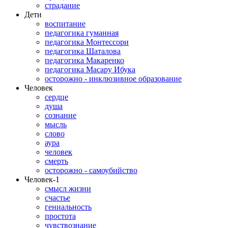
страдание
Дети
воспитание
педагогика гуманная
педагогика Монтессори
педагогика Шаталова
педагогика Макаренко
педагогика Масару Ибука
осторожно - инклюзивное образование
Человек
сердце
душа
сознание
мысль
слово
аура
человек
смерть
осторожно - самоубийство
Человек-1
смысл жизни
счастье
гениальность
простота
чувствознание