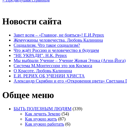
Новости сайта
Завет всем – «Главное, не бояться»! Е.И.Рерих
Жемчужины человечества. Любовь Калинина
Социализм. Что такое социализм?
Что ждёт Россию и человечество в будущем
“НЕ УКРАДИ”. Н.К. Рерих
Мы выбрали Учение – Учение Живая Этика (Агни-Йога)
Система М.Монтессори это зов Космоса
О Красоте. Любовь Калинина
Е.И. РЕРИХ ОБ УЧЕНИИ ХРИСТА
Александр Скрябин и его «Откровения цвета» Светлана
Общее меню
БЫТЬ ПОЛЕЗНЫМ ЛЮДЯМ
(339)
Как лечить Землю
(54)
Как нужно жить
(87)
Как нужно работать
(6)