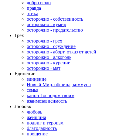
добро и зло
правда
этика
осторожно - собственность
осторожно - кумир
осторожно - предательство
Грех
осторожно - грех
осторожно - осуждение
осторожно - аборт, отказ от детей
осторожно - алкоголь
осторожно - курение
осторожно - мат
Единение
единение
Новый Мир, община, коммуна
семья
канон Господом твоим
взаимозависимость
Любовь
любовь
женщина
подвиг и героизм
благодарность
прощение