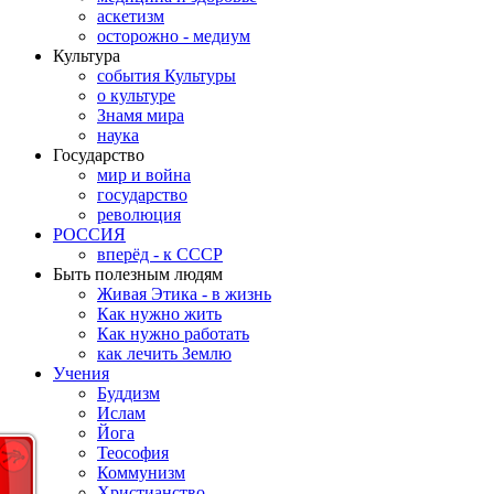
аскетизм
осторожно - медиум
Культура
события Культуры
о культуре
Знамя мира
наука
Государство
мир и война
государство
революция
РОССИЯ
вперёд - к СССР
Быть полезным людям
Живая Этика - в жизнь
Как нужно жить
Как нужно работать
как лечить Землю
Учения
Буддизм
Ислам
Йога
Теософия
Коммунизм
Христианство