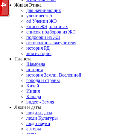
Живая Этика
для начинающих
ученичество
об Учении ЖЭ
книги ЖЭ, о книгах
список подборок из ЖЭ
подборки из ЖЭ
осторожно - лжеучителя
история РД
моя история
Планета
Шамбала
история
история Земли, Вселенной
города и страны
Китай
Индия
Канада
видео - Земля
Люди и даты
люди и даты
люди Культуры
люди науки
авторы