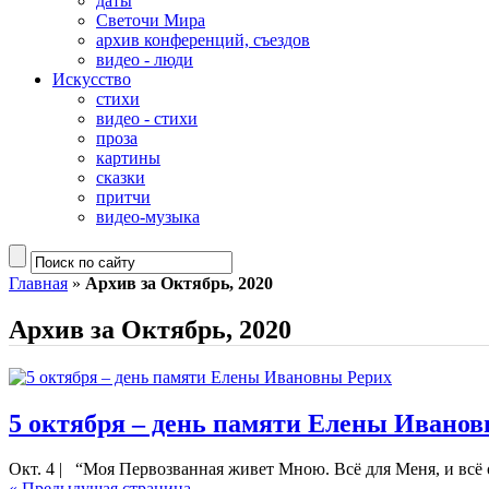
даты
Светочи Мира
архив конференций, съездов
видео - люди
Искусство
стихи
видео - стихи
проза
картины
сказки
притчи
видео-музыка
Главная
»
Архив за Октябрь, 2020
Архив за Октябрь, 2020
5 октября – день памяти Елены Ивано
Окт. 4
|
“Моя Первозванная живет Мною. Всё для Меня, и всё 
« Предыдущая страница