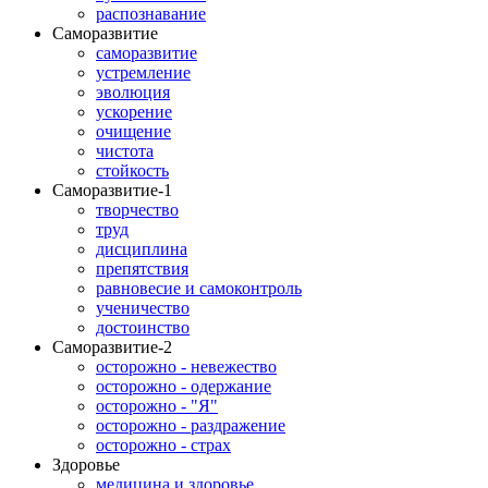
распознавание
Саморазвитие
саморазвитие
устремление
эволюция
ускорение
очищение
чистота
стойкость
Саморазвитие-1
творчество
труд
дисциплина
препятствия
равновесие и самоконтроль
ученичество
достоинство
Саморазвитие-2
осторожно - невежество
осторожно - одержание
осторожно - "Я"
осторожно - раздражение
осторожно - страх
Здоровье
медицина и здоровье