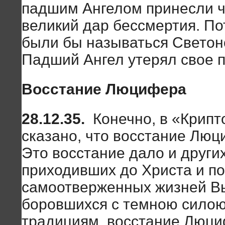
падшим Ангелом принесли ч
великий дар бессмертия. П
были бы называться Свето
Падший Ангел утерял свое п
Восстание Люцифера
28.12.35.
Конечно, в «Крипт
сказано, что восстание Люц
Это восстание дало и други
приходивших до Христа и по
самоотверженных жизней В
боровшихся с темною силою
традициям, восстание Люци