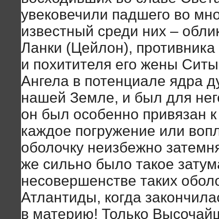
увековечили падшего во мно
известный среди них – обли
Ланки (Цейлон), противника
и похитителя его жены Ситы.
Ангела в потенциале ядра д
нашей Земле, и был для не
он был особенно привязан к
каждое погружение или воп
оболочку неизбежно затемня
же сильно было такое зату
несовершенстве таких оболо
Атлантиды, когда закончила
в материю! Только Высочай