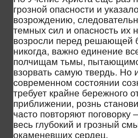
грозной опасности и указало
возрождению, следовательно
темных сил и опасность их н
возросли перед решающей б
никогда, важно единение вс
полчищам тьмы, пытающимся
взорвать самую твердь. Но и
современном состоянии соз
требует крайне бережного о
приближении, рознь станови
часто повторяют поговорку –
весь глубокий и грозный смы
окаменевших сердец.