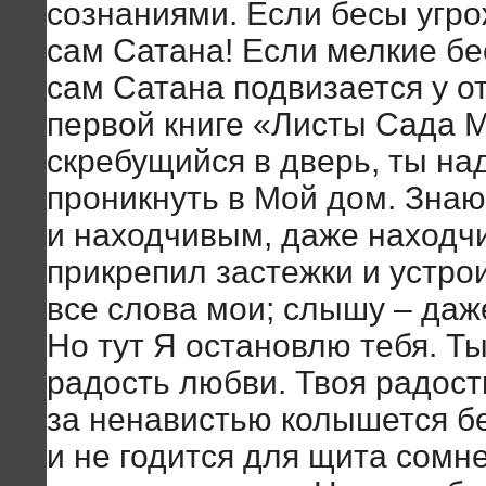
сознаниями. Если бесы угро
сам Сатана! Если мелкие бе
сам Сатана подвизается у о
первой книге «Листы Сада 
скребущийся в дверь, ты на
проникнуть в Мой дом. Знаю
и находчивым, даже находч
прикрепил застежки и устро
все слова мои; слышу – да
Но тут Я остановлю тебя. Т
радость любви. Твоя радост
за ненавистью колышется б
и не годится для щита сомн