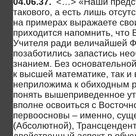
04.06.37.
<…> «Наши предста
такового, а есть лишь отсу
на примерах выражаете сво
приходится напомнить, что В
Учителя ради величайшей Ф
позаботились запастись не
знанием. Без основательной
к высшей математике, так 
неприложима к обиходным 
понять вышеприведенное ут
вполне освоиться с Восточн
первоосновы – именно, сущ
(Абсолютной), Трансценден
двойственный аспект в обу