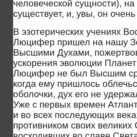
человеческой сущности), на
существует, и, увы, он очень
В эзотерических учениях Вос
Люцифер пришел на нашу З
Высшими Духами, пожертво
ускорения эволюции Планет
Люцифер не был Высшим сре
когда ему пришлось облечьс
оболочки, дух его не удерж
Уже с первых времен Атлант
и во всех последующих века
противником своих великих 
восходивших во славе Света