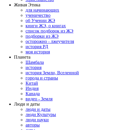
Живая Этика
для начинающих
ученичество
об Учении ЖЭ
книги ЖЭ, о книгах
список подборок из ЖЭ
подборки из ЖЭ
осторожно - лжеучителя
история РД
моя история
Планета
Шамбала
история
история Земли, Вселенной
города и страны
Китай
Индия
Канада
видео - Земля
Люди и даты
люди и даты
люди Культуры
люди науки
авторы