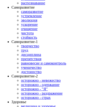
распознавание
Саморазвитие
саморазвитие
устремление
эволюция
ускорение
очищение
чистота
стойкость
Саморазвитие-1
творчество
труд
дисциплина
препятствия
равновесие и самоконтроль
ученичество
достоинство
Саморазвитие-2
осторожно - невежество
осторожно - одержание
осторожно - "Я"
осторожно - раздражение
осторожно - страх
Здоровье
медицина и здоровье