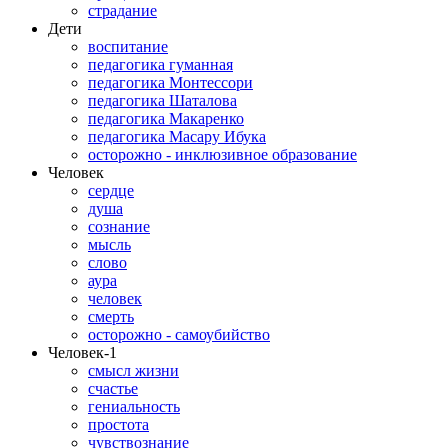
страдание
Дети
воспитание
педагогика гуманная
педагогика Монтессори
педагогика Шаталова
педагогика Макаренко
педагогика Масару Ибука
осторожно - инклюзивное образование
Человек
сердце
душа
сознание
мысль
слово
аура
человек
смерть
осторожно - самоубийство
Человек-1
смысл жизни
счастье
гениальность
простота
чувствознание