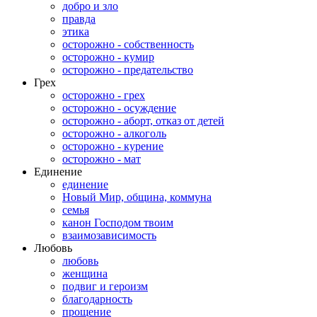
добро и зло
правда
этика
осторожно - собственность
осторожно - кумир
осторожно - предательство
Грех
осторожно - грех
осторожно - осуждение
осторожно - аборт, отказ от детей
осторожно - алкоголь
осторожно - курение
осторожно - мат
Единение
единение
Новый Мир, община, коммуна
семья
канон Господом твоим
взаимозависимость
Любовь
любовь
женщина
подвиг и героизм
благодарность
прощение