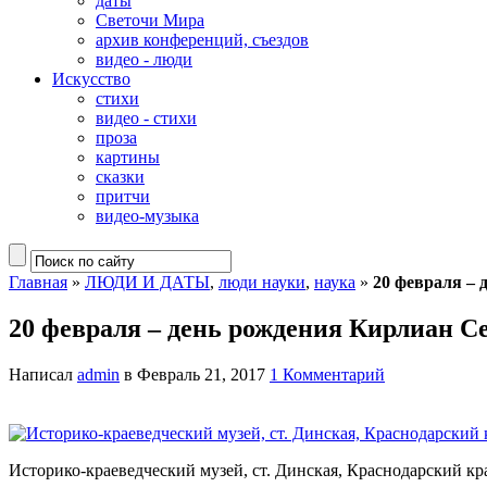
даты
Светочи Мира
архив конференций, съездов
видео - люди
Искусство
стихи
видео - стихи
проза
картины
сказки
притчи
видео-музыка
Главная
»
ЛЮДИ И ДАТЫ
,
люди науки
,
наука
»
20 февраля – 
20 февраля – день рождения Кирлиан С
Написал
admin
в Февраль 21, 2017
1 Комментарий
Историко-краеведческий музей, ст. Динская, Краснодарский кр