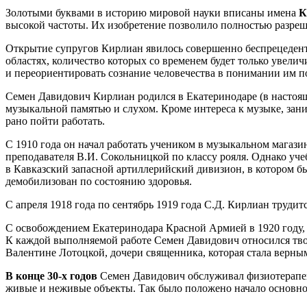
Золотыми буквами в историю мировой науки вписаны имена
К
высокой частоты. Их изобретение позволило полностью разреш
Открытие супругов Кирлиан явилось совершенно беспрецедент
областях, количество которых со временем будет только увел
и переориентировать сознание человечества в понимании им 
Семен Давидович Кирлиан родился в Екатеринодаре (в настоя
музыкальной памятью и слухом. Кроме интереса к музыке, зани
рано пойти работать.
С 1910 года он начал работать учеником в музыкальном магазин
преподавателя В.И. Сокольницкой по классу рояля. Однако уче
в Кавказский запасной артиллерийский дивизион, в котором бы
демобилизован по состоянию здоровья.
С апреля 1918 года по сентябрь 1919 года С.Д. Кирлиан труди
С освобождением Екатеринодара Красной Армией в 1920 году, 
К каждой выполняемой работе Семен Давидович относился тво
Валентине Лотоцкой, дочери священника, которая стала верны
В конце 30-х годов
Семен Давидович обслуживал физиотерапевт
живые и неживые объекты. Так было положено начало основног