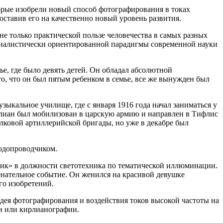
торые изобрели новый способ фотографирования в токах
ставив его на качественно новый уровень развития.
 только практической пользе человечества в самых разных
ериалистически ориентированной парадигмы современной науки
е, где было девять детей. Он обладал абсолютной
о, что он был пятым ребенком в семье, все же вынужден был
зыкальное училище, где с января 1916 года начал заниматься у
ирлиан был мобилизован в царскую армию и направлен в Тифлис
лковой артиллерийской бригады, но уже в декабре был
водопроводчиком.
ник» в должности светотехника по тематической иллюминации.
нательное событие. Он женился на красивой девушке
го изобретений.
ея фотографирования и воздействия токов высокой частоты на
ии или кирлианографии.