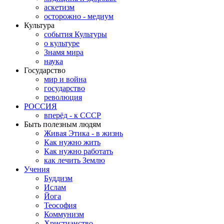
аскетизм
осторожно - медиум
Культура
события Культуры
о культуре
Знамя мира
наука
Государство
мир и война
государство
революция
РОССИЯ
вперёд - к СССР
Быть полезным людям
Живая Этика - в жизнь
Как нужно жить
Как нужно работать
как лечить Землю
Учения
Буддизм
Ислам
Йога
Теософия
Коммунизм
Христианство