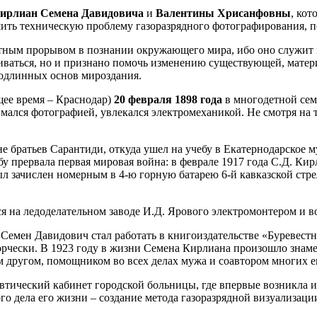
ирлиан Семена Давидовича
и
Валентины Хрисанфовны
, ко
ить техническую проблему газоразрядного фотографирования, по
ным прорывом в познании окружающего мира, ибо оно служит не
ичиваться, но и признано помочь изменению существующей, мат
подлинных основ мироздания.
щее время – Краснодар)
20 февраля 1898 года
в многодетной семь
мался фотографией, увлекался электромеханикой. Не смотря на т
е братьев Сарантиди, откуда ушел на учебу в Екатернодарское му
бу прервала первая мировая война: в феврале 1917 года С.Д. К
л зачислен номерным в 4-ю горную батарею 6-й кавказской стре
тся на ледоделательном заводе И.Д. Ярового электромонтером и 
Семен Давидович стал работать в книгоиздательстве «Буревест
рчески. В 1923 году в жизни Семена Кирлиана произошло знаме
м другом, помощником во всех делах мужа и соавтором многих е
ический кабинет городской больницы, где впервые возникла ид
о дела его жизни – создание метода газоразрядной визуализац