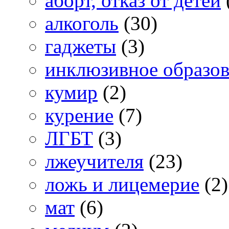
аборт, отказ от детей
алкоголь
(30)
гаджеты
(3)
инклюзивное образо
кумир
(2)
курение
(7)
ЛГБТ
(3)
лжеучителя
(23)
ложь и лицемерие
(2)
мат
(6)